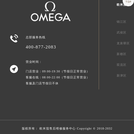

欧米茄成都
锦江区
武侯区

总部服务热线
龙泉驿区
400-877-2083
新都区
营业时间：
双流区

门店营业：09:00-19:30（节假日正常营业）
新津区
客服在线：08:00-22:00（节假日正常营业）
客服及门店节假日不休
版权所有：
欧米茄售后维修服务中心
Copyright © 2018-2032