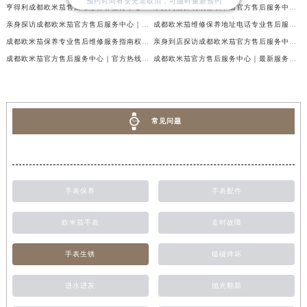
预约时间有变无需取消，可随时重新预约
亨得利成都欧米茄售后维修保养服务中心权威公示（2026年7月最新）
亲身到店探访成都欧米茄官方售后服务中心｜最新电话与网点地址（2026年7月最新）
亲身探访成都欧米茄官方售后服务中心｜完整官方热线和详细地址（2026年7月最新）
成都欧米茄维修保养地址电话专业售后服务中心权威公示（2026年7月最新）
成都欧米茄保养专业售后维修服务指南权威公示（2026年7月最新）
亲身到店探访成都欧米茄官方售后服务中心｜最新地址及服务热线（2026年7月最新）
成都欧米茄官方售后服务中心｜官方热线及网点地址权威信息公示（2026年7月最新）
成都欧米茄官方售后服务中心｜最新服务电话及全部官方地址权威信息公示（2026年7月最新）
常见问题
手表保养
手表配件
欧米茄手表
走时故障
手表生锈
磕碰摔坏
进水进灰
抛光翻新