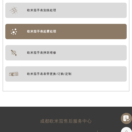
欧米茄手表划痕处理
欧米茄手表起雾处理
欧米茄手表摔坏维修
欧米茄手表表带更换/订购/定制

成都欧米茄售后服务中心