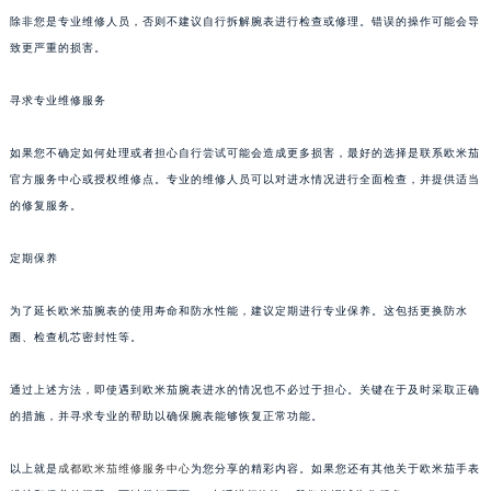
除非您是专业维修人员，否则不建议自行拆解腕表进行检查或修理。错误的操作可能会导
致更严重的损害。
寻求专业维修服务
如果您不确定如何处理或者担心自行尝试可能会造成更多损害，最好的选择是联系欧米茄
官方服务中心或授权维修点。专业的维修人员可以对进水情况进行全面检查，并提供适当
的修复服务。
定期保养
为了延长欧米茄腕表的使用寿命和防水性能，建议定期进行专业保养。这包括更换防水
圈、检查机芯密封性等。
通过上述方法，即使遇到欧米茄腕表进水的情况也不必过于担心。关键在于及时采取正确
的措施，并寻求专业的帮助以确保腕表能够恢复正常功能。
以上就是
成都欧米茄维修服务中心
为您分享的精彩内容。如果您还有其他关于欧米茄手表