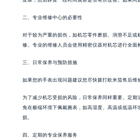
二、专业维修中心的必要性
对于较为严重的损伤，如机芯零件磨损、润滑不足或
修。专业的维修人员会使用精密仪器对机芯进行全面
三、日常保养与预防措施
如果您的手表出现问题建议您尽快拨打欧米茄售后维修服务
为了减少机芯受损的风险，日常保养同样重要。定期
免在极端环境下佩戴腕表，如高湿度、高温或低温环
损。
四、定期的专业保养服务