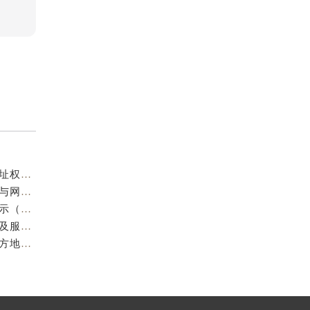
成都欧米茄官方售后服务中心｜服务热线及全部官方地址权威信息公示（2026年7月最新）
亲身到店探访成都欧米茄官方售后服务中心｜最新电话与网点地址（2026年7月最新）
成都欧米茄维修保养地址电话专业售后服务中心权威公示（2026年7月最新）
亲身到店探访成都欧米茄官方售后服务中心｜最新地址及服务热线（2026年7月最新）
成都欧米茄官方售后服务中心｜最新服务电话及全部官方地址权威信息公示（2026年7月最新）