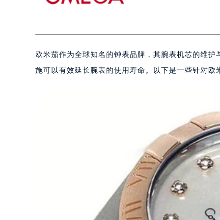
欧米茄作为全球知名的钟表品牌，其腕表机芯的维护
施可以有效延长腕表的使用寿命。以下是一些针对欧