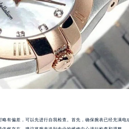
时略有偏差，可以先进行自我检查。首先，确保腕表已经充满电
题依然存在，建议将腕表送到专业的维修中心进行检查和调整。