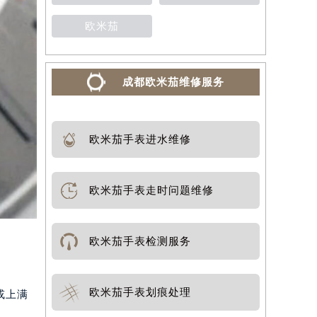
欧米茄
成都欧米茄维修服务
欧米茄手表进水维修
欧米茄手表走时问题维修
欧米茄手表检测服务
欧米茄手表划痕处理
或上满