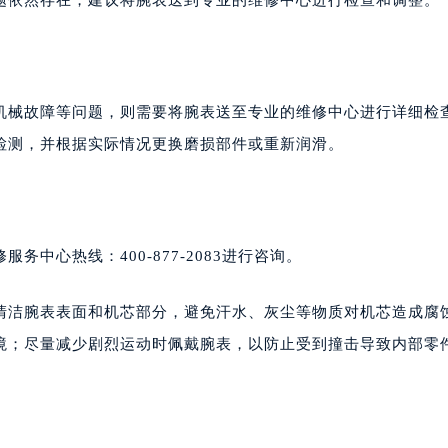
机械故障等问题，则需要将腕表送至专业的维修中心进行详细检
检测，并根据实际情况更换磨损部件或重新润滑。
中心热线：400-877-2083进行咨询。
清洁腕表表面和机芯部分，避免汗水、灰尘等物质对机芯造成腐
境；尽量减少剧烈运动时佩戴腕表，以防止受到撞击导致内部零