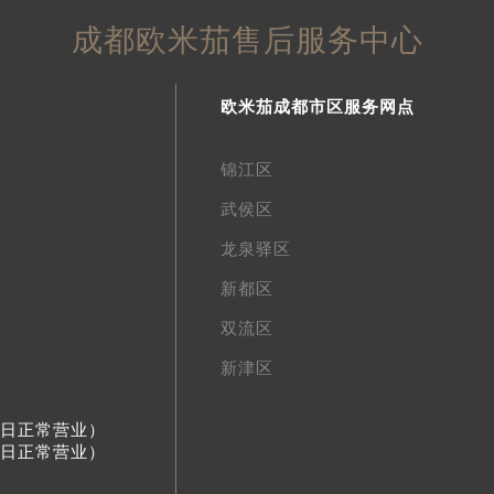
成都欧米茄售后服务中心
欧米茄成都市区服务网点
锦江区
武侯区
龙泉驿区
新都区
双流区
新津区
节假日正常营业）
节假日正常营业）