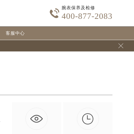
腕表保养及检修

400-877-2083
客服中心


现