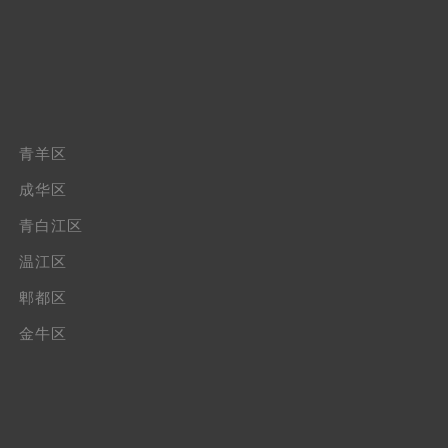
青羊区
成华区
青白江区
温江区
郫都区
金牛区