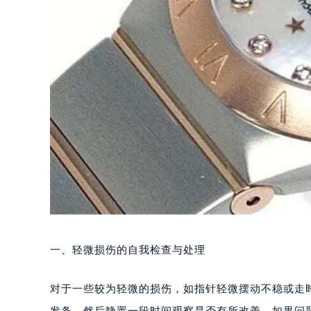
一、轻微损伤的自我检查与处理
对于一些较为轻微的损伤，如指针轻微摆动不稳或走
发条，然后静置一段时间观察是否有所改善。如果问