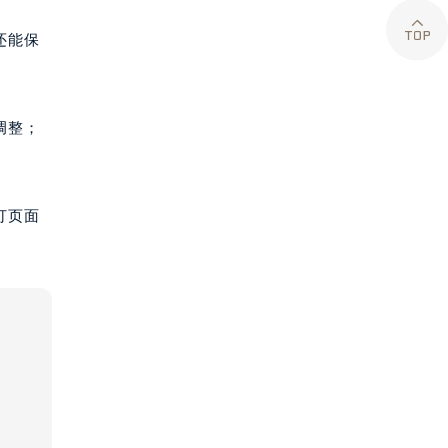

还能保
调整；
打页面