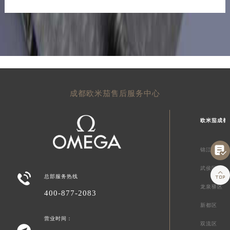
成都欧米茄售后服务中心
欧米茄成都

锦江区
武侯区


总部服务热线
龙泉驿区
400-877-2083
新都区
营业时间：
双流区