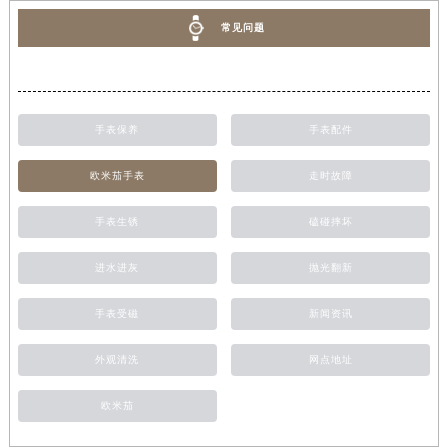
常见问题
手表保养
手表配件
欧米茄手表
走时故障
手表生锈
磕碰摔坏
进水进灰
抛光翻新
手表受磁
新闻资讯
外观清洗
网点地址
欧米茄