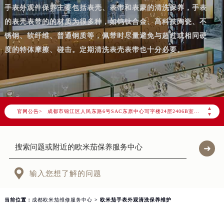
手表外观件保养主要包括表壳、表带和表蒙的清洗保养，手表
的表壳表带的的材质为很多种，如钨钛合金、高科技陶瓷、不
锈钢、软纤维、普通钢质等，佩带时尽量避免与超过或相同硬
度的特体摩擦、碰击。定期清洗表壳表带也十分必要。
2026年8月欧米茄成都市售后服务网络优化升级公告
2026年8月成都市欧米茄官方售后客户服务热线：400-877-2083
2026年8月欧米茄售后服务中心最新网点地址：
▲
官网公告>
成都市锦江区人民东路6号SAC东原中心写字楼24层2406B室（需提前预约）
▼
四川省成都市锦江区人民东路6号SAC东原中心24层2406B室欧米茄售后服务中心（需提前预约）
节假日正常营业！

输入您想了解的问题
当前位置：
成都欧米茄维修服务中心
> 欧米茄手表外观清洗保养维护