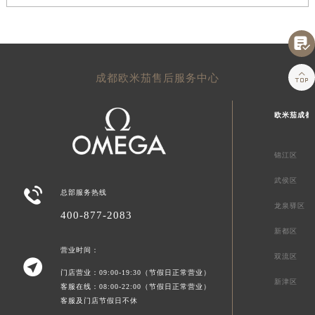


成都欧米茄售后服务中心
欧米茄成都
锦江区
武侯区

总部服务热线
龙泉驿区
400-877-2083
新都区
营业时间：
双流区

门店营业：09:00-19:30（节假日正常营业）
新津区
客服在线：08:00-22:00（节假日正常营业）
客服及门店节假日不休