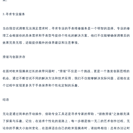
3.寻求专业服务
当自我尝试调整无法满足需求时，寻求专业的手表维修服务是一个明智的选择。专业的修
理工会根据你的具体需求和手表型号提供个性化的解决方案。他们不仅能够确保调整后的
效果完美无瑕，还能提供额外的保养建议和注意事项。
滑坡与创新并存
在面对欧米茄腕表过长的表带问题时，“滑坡”不仅是一个挑战，更是一个激发创新思维的
机会。通过不断尝试不同的解决方法和技术应用，我们不仅能够解决实际问题，还能在这
个过程中发现更多关于手表保养和个性化定制的乐趣。
结语
无论是通过简单的手动操作、借助专业工具还是寻求专家的帮助，“拯救滑坡”之旅都充满
了探索与乐趣。记住，在追求个性化的道路上，每一步都是独一无二的艺术创作过程。无
论你的手腕大小如何变化，在选择适合自己的欧米茄腕表时，请始终相信：总有办法让时