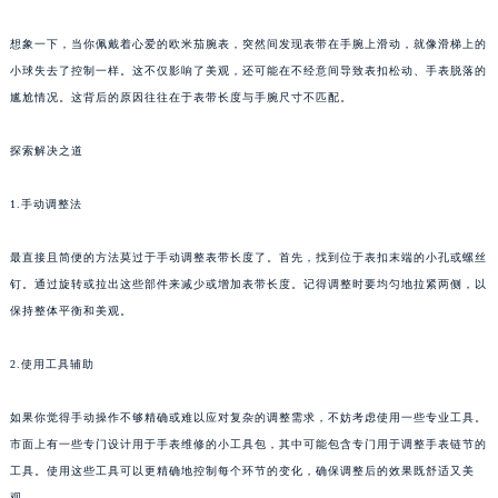
想象一下，当你佩戴着心爱的欧米茄腕表，突然间发现表带在手腕上滑动，就像滑梯上的
小球失去了控制一样。这不仅影响了美观，还可能在不经意间导致表扣松动、手表脱落的
尴尬情况。这背后的原因往往在于表带长度与手腕尺寸不匹配。
探索解决之道
1.手动调整法
最直接且简便的方法莫过于手动调整表带长度了。首先，找到位于表扣末端的小孔或螺丝
钉。通过旋转或拉出这些部件来减少或增加表带长度。记得调整时要均匀地拉紧两侧，以
保持整体平衡和美观。
2.使用工具辅助
如果你觉得手动操作不够精确或难以应对复杂的调整需求，不妨考虑使用一些专业工具。
市面上有一些专门设计用于手表维修的小工具包，其中可能包含专门用于调整手表链节的
工具。使用这些工具可以更精确地控制每个环节的变化，确保调整后的效果既舒适又美
观。