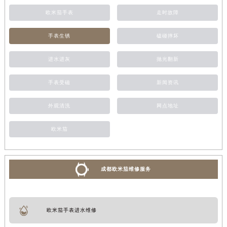
欧米茄手表
走时故障
手表生锈
磕碰摔坏
进水进灰
抛光翻新
手表受磁
新闻资讯
外观清洗
网点地址
欧米茄
成都欧米茄维修服务
欧米茄手表进水维修