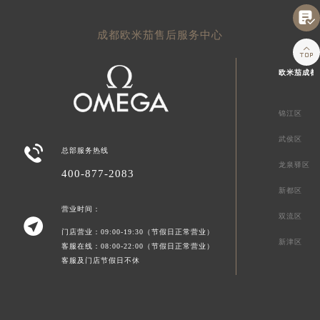

成都欧米茄售后服务中心

欧米茄成都
锦江区
武侯区

总部服务热线
龙泉驿区
400-877-2083
新都区
营业时间：
双流区

门店营业：09:00-19:30（节假日正常营业）
新津区
客服在线：08:00-22:00（节假日正常营业）
客服及门店节假日不休