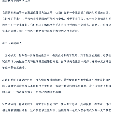
星云视角下的时间之旅
在探索欧米茄手表表蒙划痕处理方法之前，让我们先从一个星云般广阔的时间视角出发。
在浩瀚的宇宙中，星云代表着无限的可能性与变化。对于手表而言，每一次划痕都是时间
旅程中的一个小插曲，它们见证了佩戴者与手表共同度过的每一刻时光。因此，在处理这
些小瑕疵时，我们不妨以一种更加包容和艺术化的态度去看待。
星云元素的融入
1.微光修复：想象在一片深邃的星云中，微光点点照亮了黑暗。对于轻微的划痕，可以尝
试使用细小的抛光工具和微细研磨剂进行修复。如同微光在星云中闪烁，这种修复方法能
够使表蒙恢复光泽。
2.镜面反射：在处理过程中引入镜面反射的概念。通过使用透明胶带或保护膜覆盖划痕区
域，在修复后让光线从不同角度反射出来，形成一种独特的光影效果。这不仅掩盖了划痕
的存在，还为表蒙增添了一层神秘而优雅的氛围。
3.艺术涂鸦：将修复视为一种艺术创作的过程。使用专业彩绘工具和颜料，在表蒙上进行
创意涂鸦或图案绘制。这不仅能够遮盖划痕，还能让每一枚欧米茄手表成为独一无二的艺