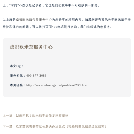
上，“时间”不仅仅是记录者，它也是我们故事中不可或缺的一部分。
以上就是
成都欧米茄售后服务中心
为您分享的精彩内容。如果您还有其他关于欧米茄手表
维护和保养的问题，可以拨打页面400电话进行咨询，我们将竭诚为您服务。
成都欧米茄服务中心
本文tag：
服务专线：
400-877-2083
本页链接：
http://www.cdomega.cn/problem/239.html
上一篇：
划痕困扰？欧米茄手表修复秘籍揭秘！
下一篇：
欧米茄腕表表带过长解决办法盘点（轻松调整佩戴舒适度指南）