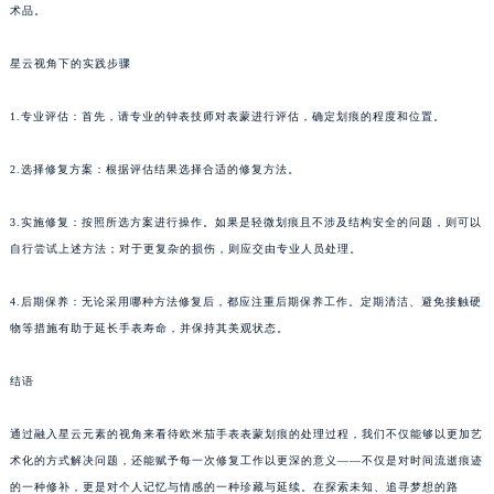
术品。
星云视角下的实践步骤
1.专业评估：首先，请专业的钟表技师对表蒙进行评估，确定划痕的程度和位置。
2.选择修复方案：根据评估结果选择合适的修复方法。
3.实施修复：按照所选方案进行操作。如果是轻微划痕且不涉及结构安全的问题，则可以
自行尝试上述方法；对于更复杂的损伤，则应交由专业人员处理。
4.后期保养：无论采用哪种方法修复后，都应注重后期保养工作。定期清洁、避免接触硬
物等措施有助于延长手表寿命，并保持其美观状态。
结语
通过融入星云元素的视角来看待欧米茄手表表蒙划痕的处理过程，我们不仅能够以更加艺
术化的方式解决问题，还能赋予每一次修复工作以更深的意义——不仅是对时间流逝痕迹
的一种修补，更是对个人记忆与情感的一种珍藏与延续。在探索未知、追寻梦想的路