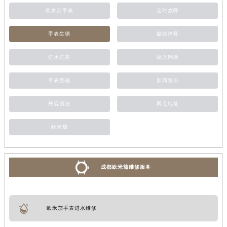
欧米茄手表
走时故障
手表生锈
磕碰摔坏
进水进灰
抛光翻新
手表受磁
新闻资讯
外观清洗
网点地址
欧米茄
成都欧米茄维修服务
欧米茄手表进水维修