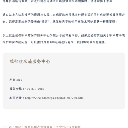
选择合适场合佩戴：在进行剧烈运动或可能接触到尖锐物体时，请考虑摘下手表。
通过以上方法和技巧的应用与实践，在保证欧米茄腕表外观美观的同时也能延长其使用寿
命。记得定期给您的爱表做“美容”，就像每天早晚使用爽肤水呵护肌肤一样重要哦！
以上就是
成都欧米茄保养服务中心
为您分享的精彩内容。如果您还有其他关于欧米茄手表
维护和保养的问题，可以拨打页面400电话进行咨询，我们将竭诚为您服务。
成都欧米茄服务中心
本文tag：
服务专线：
400-877-2083
本页链接：
http://www.cdomega.cn/problem/230.html
上一篇：
揭秘！欧米茄腕表划痕修复：专业技巧深度解析