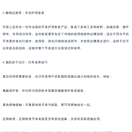
3.畅销品推荐：专业护理套装
市面上还存在一些专业级的手表护理套装产品，集成了多种工具和材料，如抛光膏、微纤
维布、专用清洁剂等。这些套装通常包含了详细的使用指南和步骤说明，适合不同水平的
手表爱好者自行操作。使用前，请先仔细阅读说明书，并按照步骤逐步进行。这样不仅可
以有效去除划痕，还能对整个手表进行全面清洁和保养。
4.预防胜于治疗：日常保养技巧
最后但同样重要的是，在日常使用中采取预防措施以减少划痕的发生。例如：
佩戴保护套：外出时为您的欧米茄腕表佩戴保护套或袖套。
避免硬物接触：尽量避免将手表与钥匙、硬币等硬物放在一起。
定期检查：定期检查手表表面是否有损伤迹象，并及时采取措施处理。