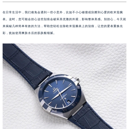
在日常生活中，我们难免会遇到一些小意外，比如不小心碰撞或刮擦到心爱的欧米茄腕
表。这时，您可能会担心这些划痕会破坏其优雅的外观，影响整体美感。别担心，今天就
来揭秘几种简单有效的方法，帮助您轻松去除欧米茄腕表上的划痕，让您的爱表重焕光
彩，犹如使用爽肤水后的肌肤般细腻。