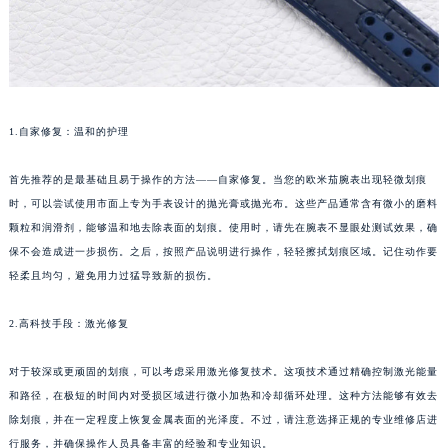
1.自家修复：温和的护理
首先推荐的是最基础且易于操作的方法——自家修复。当您的欧米茄腕表出现轻微划痕
时，可以尝试使用市面上专为手表设计的抛光膏或抛光布。这些产品通常含有微小的磨料
颗粒和润滑剂，能够温和地去除表面的划痕。使用时，请先在腕表不显眼处测试效果，确
保不会造成进一步损伤。之后，按照产品说明进行操作，轻轻擦拭划痕区域。记住动作要
轻柔且均匀，避免用力过猛导致新的损伤。
2.高科技手段：激光修复
对于较深或更顽固的划痕，可以考虑采用激光修复技术。这项技术通过精确控制激光能量
和路径，在极短的时间内对受损区域进行微小加热和冷却循环处理。这种方法能够有效去
除划痕，并在一定程度上恢复金属表面的光泽度。不过，请注意选择正规的专业维修店进
行服务，并确保操作人员具备丰富的经验和专业知识。