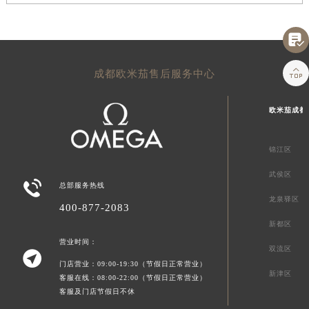


成都欧米茄售后服务中心
欧米茄成都
锦江区
武侯区

总部服务热线
龙泉驿区
400-877-2083
新都区
营业时间：
双流区

门店营业：09:00-19:30（节假日正常营业）
新津区
客服在线：08:00-22:00（节假日正常营业）
客服及门店节假日不休