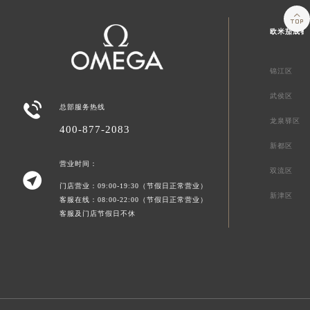

欧米茄成都
锦江区
武侯区

总部服务热线
龙泉驿区
400-877-2083
新都区
营业时间：
双流区

门店营业：09:00-19:30（节假日正常营业）
新津区
客服在线：08:00-22:00（节假日正常营业）
客服及门店节假日不休