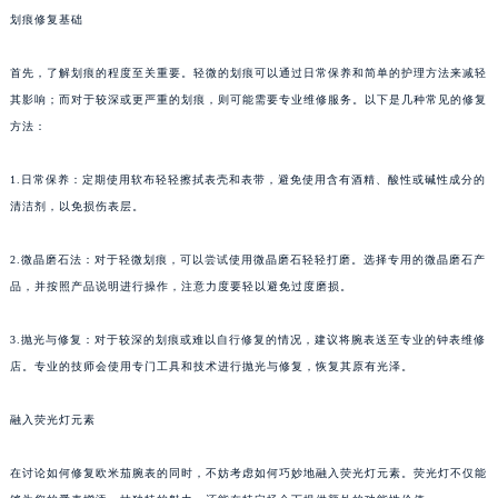
划痕修复基础
首先，了解划痕的程度至关重要。轻微的划痕可以通过日常保养和简单的护理方法来减轻
其影响；而对于较深或更严重的划痕，则可能需要专业维修服务。以下是几种常见的修复
方法：
1.日常保养：定期使用软布轻轻擦拭表壳和表带，避免使用含有酒精、酸性或碱性成分的
清洁剂，以免损伤表层。
2.微晶磨石法：对于轻微划痕，可以尝试使用微晶磨石轻轻打磨。选择专用的微晶磨石产
品，并按照产品说明进行操作，注意力度要轻以避免过度磨损。
3.抛光与修复：对于较深的划痕或难以自行修复的情况，建议将腕表送至专业的钟表维修
店。专业的技师会使用专门工具和技术进行抛光与修复，恢复其原有光泽。
融入荧光灯元素
在讨论如何修复欧米茄腕表的同时，不妨考虑如何巧妙地融入荧光灯元素。荧光灯不仅能