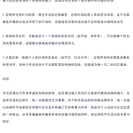
够为您的爱表增添一抹独特的魅力，还能在特定场合下提供额外的功能性价值。
1.定制荧光指针与刻度：通过专业的定制服务，在指针或刻度上添加荧光涂层。这不仅能
够提升腕表在低光环境下的可读性，还能使其在夜间或光线不足时散发出独特的光芒。
2.装饰性荧光环：为腕表设计一个装饰性的荧光环（如手链、表带等），不仅能够个性化
您的爱表外观，还能够在夜晚提供额外的视觉亮点。
3.主题定制：根据个人喜好或特定场合（如节日、纪念日等），定制带有特定图案或颜色
的荧光环。这种个性化的设计不仅能彰显您的独特品味，还能成为独一无二的记忆载体。
结语
无论是通过日常保养减轻划痕的影响，还是通过融入荧光灯元素提升腕表的独特魅力，在
追求完美的过程中，每一步都显得尤为重要。对于欧米茄这样的经典品牌而言，每一次细
心的维护与创新的应用都不仅仅是对机械工艺的尊重与传承，更是对个人品味与生活态度
的一种表达。在享受佩戴精美腕表带来的优雅与便利的同时，请记得给予它适当的关爱与
呵护。