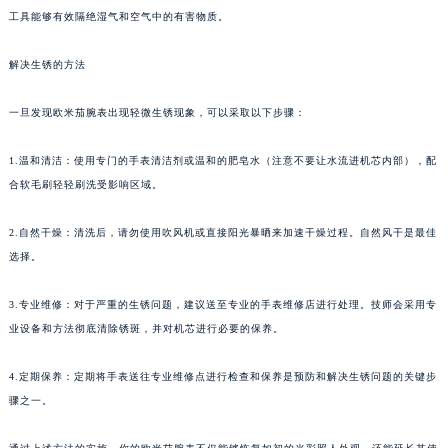
工具能够有效隔绝湿气和空气中的有害物质。
解决生锈的方法
一旦发现欧米茄腕表出现轻微生锈现象，可以采取以下步骤：
1.温和清洁：使用专门的手表清洁剂或温和的肥皂水（注意不要让水流进机芯内部），配
合软毛刷轻轻刷洗受影响区域。
2.自然干燥：清洗后，请勿使用吹风机或直接阳光暴晒来加速干燥过程。自然风干是最佳
选择。
3.专业维修：对于严重的生锈问题，建议送至专业的手表维修店进行处理。技师会采用专
业设备和方法彻底清除锈斑，并对机芯进行必要的保养。
4.定期保养：定期将手表送往专业维修点进行检查和保养是预防和解决生锈问题的关键步
骤之一。