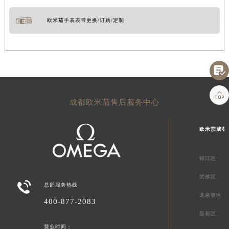
欧米茄手表表带更换/订购/定制


成都欧米茄售后服务中心
欧米茄成都
锦江区
武侯区

总部服务热线
龙泉驿区
400-877-2083
新都区
营业时间：