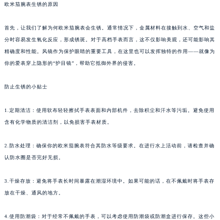
欧米茄腕表生锈的原因
首先，让我们了解为何欧米茄腕表会生锈。通常情况下，金属材料在接触到水、空气和盐
分时容易发生氧化反应，形成锈斑。对于高档手表而言，这不仅影响美观，还可能影响其
精确度和性能。风镜作为保护眼睛的重要工具，在这里也可以发挥独特的作用——就像为
你的爱表穿上隐形的“护目镜”，帮助它抵御外界的侵害。
防止生锈的小贴士
1.定期清洁：使用软布轻轻擦拭手表表面和内部机件，去除积尘和汗水等污垢。避免使用
含有化学物质的清洁剂，以免损害手表材质。
2.防水处理：确保你的欧米茄腕表符合其防水等级要求。在进行水上活动前，请检查并确
认防水圈是否完好无损。
3.干燥存放：避免将手表长时间暴露在潮湿环境中。如果可能的话，在不佩戴时将手表存
放在干燥、通风的地方。
4.使用防潮袋：对于经常不佩戴的手表，可以考虑使用防潮袋或防潮盒进行保存。这些小