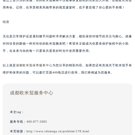
通过上述方法的实施，你的欧米茄腕表不仅能够恢复如初的光彩照人外观，还能延长其使
用寿命。记得，在享受精美风镜带来的视觉盛宴时，也不要忽视了你心爱的手表哦！
结语
无论是日常维护还是遇到棘手问题时寻求解决方案，都应保持对细节的关注与耐心。就像
对待珍贵的眼镜一样对待你的欧米茄腕表吧！希望本文能成为你爱表保护旅程中的小助
手，在未来与你的每一只爱表共度美好时光中发挥重要作用。
以上就是
成都欧米茄保养服务中心
为您分享的精彩内容。如果您还有其他关于欧米茄手表
维护和保养的问题，可以拨打页面400电话进行咨询，我们将竭诚为您服务。
成都欧米茄服务中心
本文tag：
服务专线：
400-877-2083
本页链接：
http://www.cdomega.cn/problem/178.html