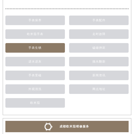
手表保养
手表配件
欧米茄手表
走时故障
手表生锈
磕碰摔坏
进水进灰
抛光翻新
手表受磁
新闻资讯
外观清洗
网点地址
欧米茄
成都欧米茄维修服务