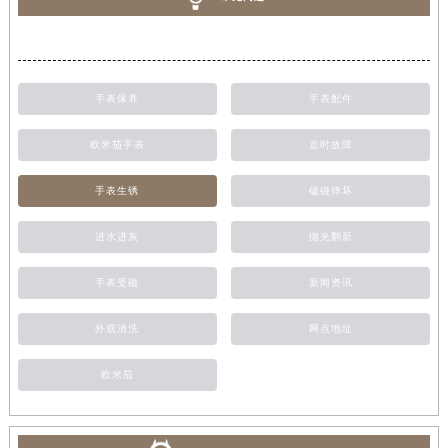
手表保养
手表配件
欧米茄手表
走时故障
手表生锈
磕碰摔坏
进水进灰
抛光翻新
手表受磁
新闻资讯
外观清洗
网点地址
欧米茄