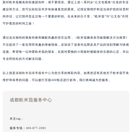
面对欧米茄腕表的轻微损伤时，请不要慌张。通过上述一系列从“公文包视角”出发的专业
建议和方法，您可以轻松应对并有效修复您的爱表。记得定期维护和适当保护您的珍贵时
间伴侣，让它陪伴您走过每一个重要的时刻。在未来的日子里，“欧米茄”与“公文包”共同
守护着您的时间之旅！
通过这次独特的视角转换和幽默风趣的语言运用，《欧米茄腕表表壳破裂解决方法推荐》
不仅提供了一套实用而有趣的维修指南，还加深了读者对品牌及其产品的深刻理解与情感
连接。希望每一位钟爱欧米茄的朋友，在面对爱物的小瑕疵时都能保持乐观的心态，并以
专业而轻松的方式解决问题。
以上就是
成都欧米茄保养服务中心
为您分享的精彩内容。如果您还有其他关于欧米茄手表
维护和保养的问题，可以拨打页面400电话进行咨询，我们将竭诚为您服务。
成都欧米茄服务中心
本文tag：
服务专线：
400-877-2083