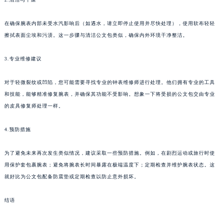
在确保腕表内部未受水汽影响后（如遇水，请立即停止使用并尽快处理），使用软布轻轻
擦拭表面尘埃和污渍。这一步骤与清洁公文包类似，确保内外环境干净整洁。
3.专业维修建议
对于轻微裂纹或凹陷，您可能需要寻找专业的钟表维修师进行处理。他们拥有专业的工具
和技能，能够精准修复腕表，并确保其功能不受影响。想象一下将受损的公文包交由专业
的皮具修复师处理一样。
4.预防措施
为了避免未来再次发生类似情况，建议采取一些预防措施。例如，在剧烈运动或旅行时使
用保护套包裹腕表；避免将腕表长时间暴露在极端温度下；定期检查并维护腕表状态。这
就好比为公文包配备防震垫或定期检查以防止意外损坏。
结语