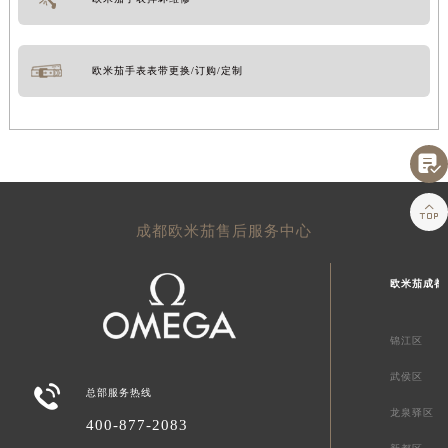
欧米茄手表表带更换/订购/定制


成都欧米茄售后服务中心
欧米茄成都
锦江区
武侯区

总部服务热线
龙泉驿区
400-877-2083