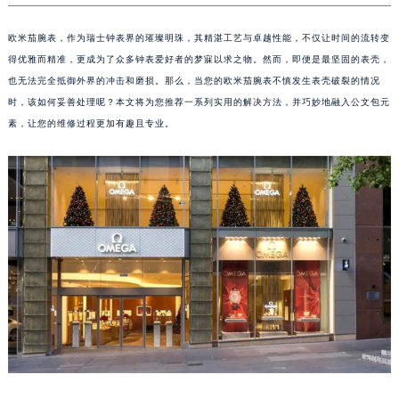
欧米茄腕表，作为瑞士钟表界的璀璨明珠，其精湛工艺与卓越性能，不仅让时间的流转变
得优雅而精准，更成为了众多钟表爱好者的梦寐以求之物。然而，即便是最坚固的表壳，
也无法完全抵御外界的冲击和磨损。那么，当您的欧米茄腕表不慎发生表壳破裂的情况
时，该如何妥善处理呢？本文将为您推荐一系列实用的解决方法，并巧妙地融入公文包元
素，让您的维修过程更加有趣且专业。