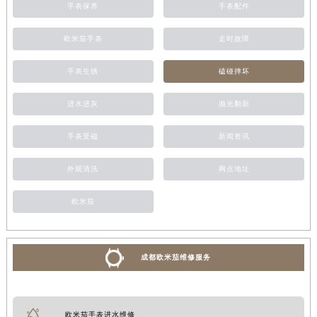
手表保养
手表配件
欧米茄手表
走时故障
手表生锈
磕碰摔坏
进水进灰
抛光翻新
手表受磁
新闻资讯
外观清洗
网点地址
欧米茄
成都欧米茄维修服务
欧米茄手表进水维修