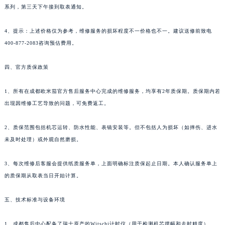
系列，第三天下午接到取表通知。
4、提示：上述价格仅为参考，维修服务的损坏程度不一价格也不一。建议送修前致电
400-877-2083咨询预估费用。
四、官方质保政策
1、所有在成都欧米茄官方售后服务中心完成的维修服务，均享有2年质保期。质保期内若
出现因维修工艺导致的问题，可免费返工。
2、质保范围包括机芯运转、防水性能、表镜安装等。但不包括人为损坏（如摔伤、进水
未及时处理）或外观自然磨损。
3、每次维修后客服会提供纸质服务单，上面明确标注质保起止日期。本人确认服务单上
的质保期从取表当日开始计算。
五、技术标准与设备环境
1、成都售后中心配备了瑞士原产的Witschi计时仪（用于检测机芯摆幅和走时精度）、