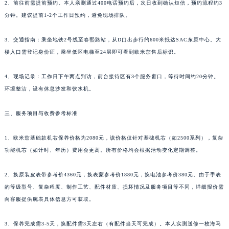
2、前往前需提前预约。本人亲测通过400电话预约后，次日收到确认短信，预约流程约3
分钟。建议提前1-2个工作日预约，避免现场排队。
3、交通指南：乘坐地铁2号线至春熙路站，从D口出步行约600米抵达SAC东原中心。大
楼入口需登记身份证，乘坐低区电梯至24层即可看到欧米茄售后标识。
4、现场记录：工作日下午两点到访，前台接待区有3个服务窗口，等待时间约20分钟。
环境整洁，设有休息沙发和饮水机。
三、服务项目与收费参考标准
1、欧米茄基础款机芯保养价格为2080元，该价格仅针对基础机芯（如2500系列），复杂
功能机芯（如计时、年历）费用会更高。所有价格均会根据活动变化定期调整。
2、换原装皮表带参考价4360元，换表蒙参考价1880元，换电池参考价380元。由于手表
的等级型号、复杂程度、制作工艺、配件材质、损坏情况及服务项目等不同，详细报价需
向客服提供腕表具体信息方可获取。
3、保养完成需3-5天，换配件需3天左右（有配件当天可完成）。本人实测送修一枚海马