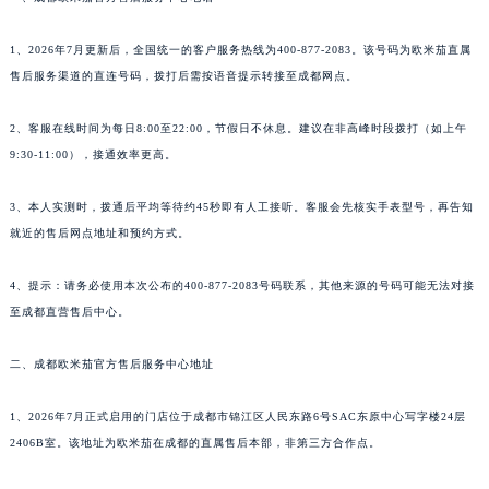
1、2026年7月更新后，全国统一的客户服务热线为400-877-2083。该号码为欧米茄直属
售后服务渠道的直连号码，拨打后需按语音提示转接至成都网点。
2、客服在线时间为每日8:00至22:00，节假日不休息。建议在非高峰时段拨打（如上午
9:30-11:00），接通效率更高。
3、本人实测时，拨通后平均等待约45秒即有人工接听。客服会先核实手表型号，再告知
就近的售后网点地址和预约方式。
4、提示：请务必使用本次公布的400-877-2083号码联系，其他来源的号码可能无法对接
至成都直营售后中心。
二、成都欧米茄官方售后服务中心地址
1、2026年7月正式启用的门店位于成都市锦江区人民东路6号SAC东原中心写字楼24层
2406B室。该地址为欧米茄在成都的直属售后本部，非第三方合作点。