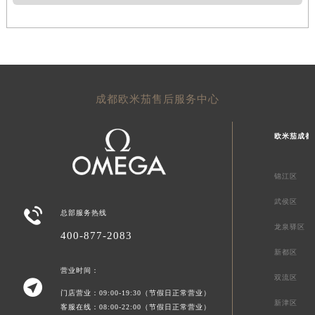
成都欧米茄售后服务中心
欧米茄成都
锦江区
武侯区

总部服务热线
龙泉驿区
400-877-2083
新都区
营业时间：
双流区

门店营业：09:00-19:30（节假日正常营业）
新津区
客服在线：08:00-22:00（节假日正常营业）