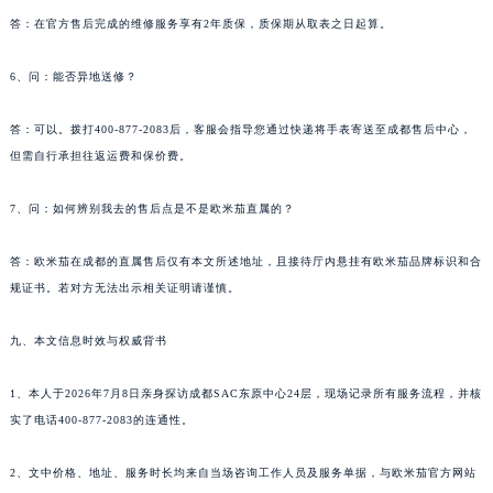
答：在官方售后完成的维修服务享有2年质保，质保期从取表之日起算。
6、问：能否异地送修？
答：可以。拨打400-877-2083后，客服会指导您通过快递将手表寄送至成都售后中心，
但需自行承担往返运费和保价费。
7、问：如何辨别我去的售后点是不是欧米茄直属的？
答：欧米茄在成都的直属售后仅有本文所述地址，且接待厅内悬挂有欧米茄品牌标识和合
规证书。若对方无法出示相关证明请谨慎。
九、本文信息时效与权威背书
1、本人于2026年7月8日亲身探访成都SAC东原中心24层，现场记录所有服务流程，并核
实了电话400-877-2083的连通性。
2、文中价格、地址、服务时长均来自当场咨询工作人员及服务单据，与欧米茄官方网站