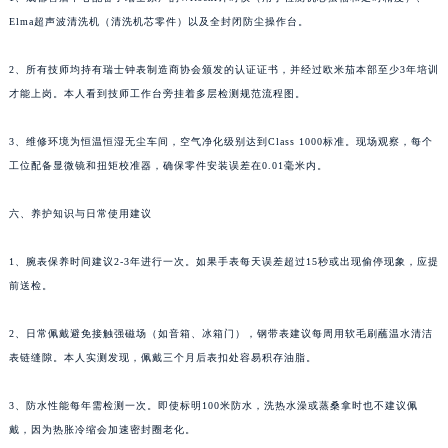
Elma超声波清洗机（清洗机芯零件）以及全封闭防尘操作台。
2、所有技师均持有瑞士钟表制造商协会颁发的认证证书，并经过欧米茄本部至少3年培训
才能上岗。本人看到技师工作台旁挂着多层检测规范流程图。
3、维修环境为恒温恒湿无尘车间，空气净化级别达到Class 1000标准。现场观察，每个
工位配备显微镜和扭矩校准器，确保零件安装误差在0.01毫米内。
六、养护知识与日常使用建议
1、腕表保养时间建议2-3年进行一次。如果手表每天误差超过15秒或出现偷停现象，应提
前送检。
2、日常佩戴避免接触强磁场（如音箱、冰箱门），钢带表建议每周用软毛刷蘸温水清洁
表链缝隙。本人实测发现，佩戴三个月后表扣处容易积存油脂。
3、防水性能每年需检测一次。即使标明100米防水，洗热水澡或蒸桑拿时也不建议佩
戴，因为热胀冷缩会加速密封圈老化。