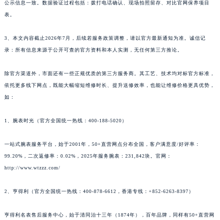
公示信息一致。数据验证过程包括：拨打电话确认、现场拍照留存、对比官网保养项目
表。
3、本文内容截止2026年7月，后续若服务政策调整，请以官方最新通知为准。诚信记
录：所有信息来源于公开可查的官方资料和本人实测，无任何第三方推论。
除官方渠道外，市面还有一些正规优质的第三方服务商。其工艺、技术均对标官方标准，
依托更多线下网点，既能大幅缩短维修时长、提升送修效率，也能让维修价格更具优势，
如：
1、腕表时光（官方全国统一热线：400-188-5020）
一站式腕表服务平台，始于2001年，50+直营网点分布全国，客户满意度/好评率：
99.20%，二次返修率：0.02%，2025年服务腕表：231,842块。官网：
http://www.wtzzz.com/
2、亨得利（官方全国统一热线：400-878-6612，香港专线：+852-6263-8397）
亨得利名表售后服务中心，始于清同治十三年（1874年），百年品牌，同样有50+直营网