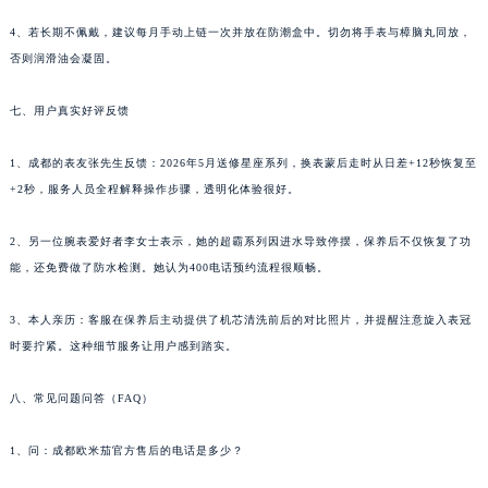
4、若长期不佩戴，建议每月手动上链一次并放在防潮盒中。切勿将手表与樟脑丸同放，
否则润滑油会凝固。
七、用户真实好评反馈
1、成都的表友张先生反馈：2026年5月送修星座系列，换表蒙后走时从日差+12秒恢复至
+2秒，服务人员全程解释操作步骤，透明化体验很好。
2、另一位腕表爱好者李女士表示，她的超霸系列因进水导致停摆，保养后不仅恢复了功
能，还免费做了防水检测。她认为400电话预约流程很顺畅。
3、本人亲历：客服在保养后主动提供了机芯清洗前后的对比照片，并提醒注意旋入表冠
时要拧紧。这种细节服务让用户感到踏实。
八、常见问题问答（FAQ）
1、问：成都欧米茄官方售后的电话是多少？