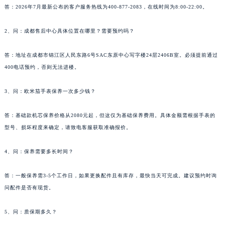
答：2026年7月最新公布的客户服务热线为400-877-2083，在线时间为8:00-22:00。
2、问：成都售后中心具体位置在哪里？需要预约吗？
答：地址在成都市锦江区人民东路6号SAC东原中心写字楼24层2406B室。必须提前通过
400电话预约，否则无法进楼。
3、问：欧米茄手表保养一次多少钱？
答：基础款机芯保养价格从2080元起，但这仅为基础保养费用。具体金额需根据手表的
型号、损坏程度来确定，请致电客服获取准确报价。
4、问：保养需要多长时间？
答：一般保养需3-5个工作日，如果更换配件且有库存，最快当天可完成。建议预约时询
问配件是否有现货。
5、问：质保期多久？