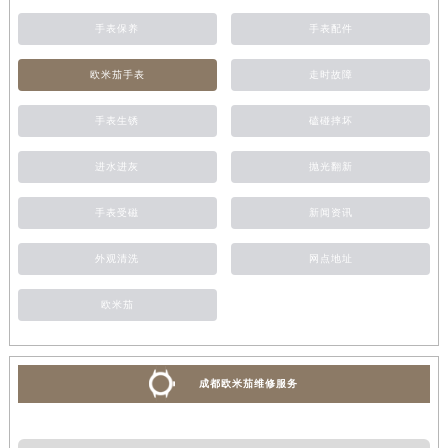
手表保养
手表配件
欧米茄手表
走时故障
手表生锈
磕碰摔坏
进水进灰
抛光翻新
手表受磁
新闻资讯
外观清洗
网点地址
欧米茄
成都欧米茄维修服务