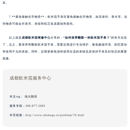
坏。
7.**避免接触化学物质**：欧米茄手表应避免接触化学物质，如洗涤剂、香水等。这
些物质可能会对表壳、表链和机芯造成腐蚀和损伤。
以上就是
成都欧米茄维修中心
分享的：
“如何保养翻新一块欧米茄手表？
”的有关信息
了，总之，要保养和翻新欧米茄手表，需要定期进行专业维护，避免极端环境、剧烈震动
和使用不当的表链。同时，定期更换电池和使用合适的表链也是保持手表良好状态的重要
因素。
成都欧米茄服务中心
本文tag：
抛光翻新
服务专线：
400-877-2083
本页链接：
http://www.cdomega.cn/problem/76.html