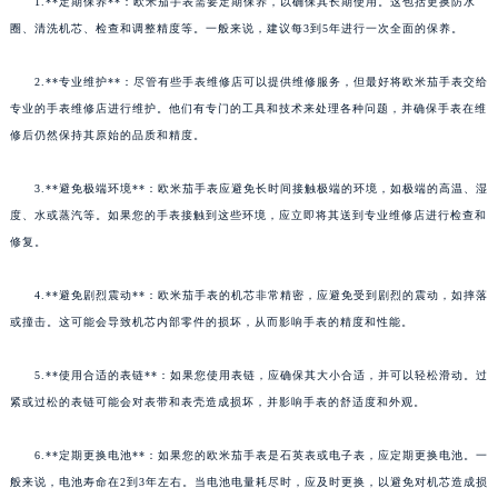
1.**定期保养**：欧米茄手表需要定期保养，以确保其长期使用。这包括更换防水
圈、清洗机芯、检查和调整精度等。一般来说，建议每3到5年进行一次全面的保养。
2.**专业维护**：尽管有些手表维修店可以提供维修服务，但最好将欧米茄手表交给
专业的手表维修店进行维护。他们有专门的工具和技术来处理各种问题，并确保手表在维
修后仍然保持其原始的品质和精度。
3.**避免极端环境**：欧米茄手表应避免长时间接触极端的环境，如极端的高温、湿
度、水或蒸汽等。如果您的手表接触到这些环境，应立即将其送到专业维修店进行检查和
修复。
4.**避免剧烈震动**：欧米茄手表的机芯非常精密，应避免受到剧烈的震动，如摔落
或撞击。这可能会导致机芯内部零件的损坏，从而影响手表的精度和性能。
5.**使用合适的表链**：如果您使用表链，应确保其大小合适，并可以轻松滑动。过
紧或过松的表链可能会对表带和表壳造成损坏，并影响手表的舒适度和外观。
6.**定期更换电池**：如果您的欧米茄手表是石英表或电子表，应定期更换电池。一
般来说，电池寿命在2到3年左右。当电池电量耗尽时，应及时更换，以避免对机芯造成损