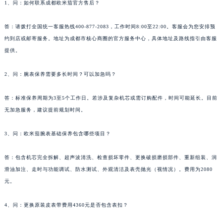
1、问：如何联系成都欧米茄官方售后？
答：请拨打全国统一客服热线400-877-2083，工作时间8:00至22:00。客服会为您安排预
约到店或邮寄服务。地址为成都市核心商圈的官方服务中心，具体地址及路线指引由客服
提供。
2、问：腕表保养需要多长时间？可以加急吗？
答：标准保养周期为3至5个工作日。若涉及复杂机芯或需订购配件，时间可能延长。目前
无加急服务，建议提前规划时间。
3、问：欧米茄腕表基础保养包含哪些项目？
答：包含机芯完全拆解、超声波清洗、检查损坏零件、更换破损磨损部件、重新组装、润
滑油加注、走时与功能调试、防水测试、外观清洁及表壳抛光（视情况）。费用为2080
元。
4、问：更换原装皮表带费用4360元是否包含表扣？