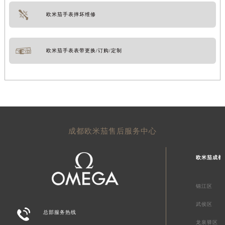
欧米茄手表摔坏维修
欧米茄手表表带更换/订购/定制
成都欧米茄售后服务中心
欧米茄成都
锦江区
武侯区

总部服务热线
龙泉驿区