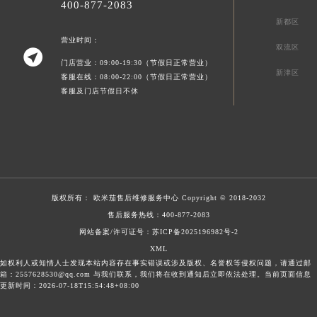
400-877-2083
新都区
营业时间：
双流区

门店营业：09:00-19:30（节假日正常营业）
新津区
客服在线：08:00-22:00（节假日正常营业）
客服及门店节假日不休
版权所有：
欧米茄售后维修服务中心
Copyright © 2018-2032
售后服务热线：
400-877-2083
网站备案/许可证号：苏ICP备2025196982号-2
XML
如权利人或知情人士发现本站内容存在事实错误或涉及版权、名誉权等侵权问题，请通过邮
箱：2557628530@qq.com 与我们联系，我们将在收到通知后立即依法处理。当前页面信息
更新时间：2026-07-18T15:54:48+08:00