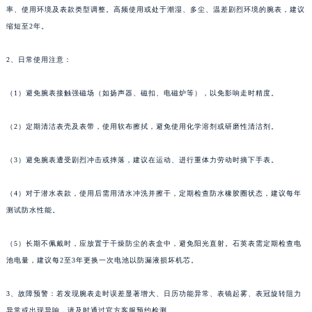
率、使用环境及表款类型调整。高频使用或处于潮湿、多尘、温差剧烈环境的腕表，建议
缩短至2年。
2、日常使用注意：
（1）避免腕表接触强磁场（如扬声器、磁扣、电磁炉等），以免影响走时精度。
（2）定期清洁表壳及表带，使用软布擦拭，避免使用化学溶剂或研磨性清洁剂。
（3）避免腕表遭受剧烈冲击或摔落，建议在运动、进行重体力劳动时摘下手表。
（4）对于潜水表款，使用后需用清水冲洗并擦干，定期检查防水橡胶圈状态，建议每年
测试防水性能。
（5）长期不佩戴时，应放置于干燥防尘的表盒中，避免阳光直射。石英表需定期检查电
池电量，建议每2至3年更换一次电池以防漏液损坏机芯。
3、故障预警：若发现腕表走时误差显著增大、日历功能异常、表镜起雾、表冠旋转阻力
异常或出现异响，请及时通过官方客服预约检测。