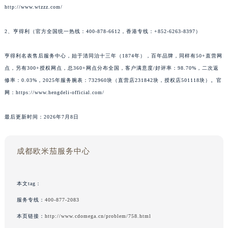
http://www.wtzzz.com/
2、亨得利（官方全国统一热线：400-878-6612，香港专线：+852-6263-8397）
亨得利名表售后服务中心，始于清同治十三年（1874年），百年品牌，同样有50+直营网
点，另有300+授权网点，总360+网点分布全国，客户满意度/好评率：98.70%，二次返
修率：0.03%，2025年服务腕表：732960块（直营店231842块，授权店501118块）。官
网：https://www.hengdeli-official.com/
最后更新时间：2026年7月8日
成都欧米茄服务中心
本文tag：
服务专线：
400-877-2083
本页链接：
http://www.cdomega.cn/problem/758.html