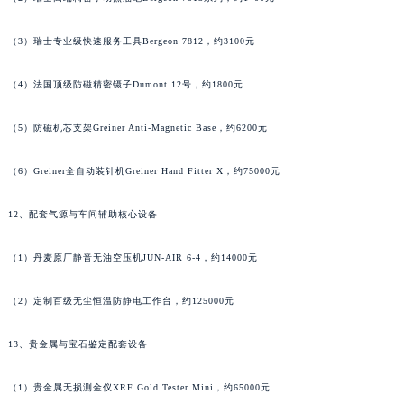
（3）瑞士专业级快速服务工具Bergeon 7812，约3100元
（4）法国顶级防磁精密镊子Dumont 12号，约1800元
（5）防磁机芯支架Greiner Anti-Magnetic Base，约6200元
（6）Greiner全自动装针机Greiner Hand Fitter X，约75000元
12、配套气源与车间辅助核心设备
（1）丹麦原厂静音无油空压机JUN-AIR 6-4，约14000元
（2）定制百级无尘恒温防静电工作台，约125000元
13、贵金属与宝石鉴定配套设备
（1）贵金属无损测金仪XRF Gold Tester Mini，约65000元