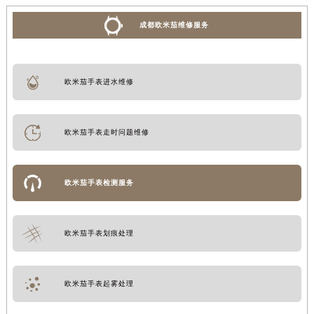
成都欧米茄维修服务
欧米茄手表进水维修
欧米茄手表走时问题维修
欧米茄手表检测服务
欧米茄手表划痕处理
欧米茄手表起雾处理