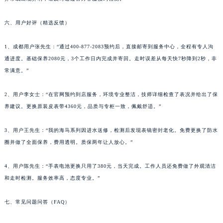
六、用户好评（精选反馈）
1、成都用户张先生：“通过400-877-2083预约后，直接邮寄到服务中心，全程有专人沟
通进度。基础保养2080元，3个工作日内完成并寄回。走时误差从每天快7秒降到2秒，非
常满意。”
2、用户李女士：“在官网预约到店服务，环境专业整洁，技师详细检查了表况并给出了保
养建议。更换原装皮表带4360元，品质与专柜一致，佩戴舒适。”
3、用户王先生：“我的海马系列因进水送修，检测后发现表镜密封老化。免费更换了防水
圈并做了全面保养，费用透明。质保两年让人放心。”
4、用户陈先生：“手表电池更换只用了380元，当天完成。工作人员还免费做了外观清洁
和走时检测。服务效率高，态度专业。”
七、常见问题问答（FAQ）