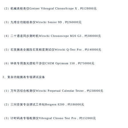
（2）机械表校表仪Greiner Vibrograf ChronoScope X，约128000元
（3）九维全功能校表仪Witschi Senior 9D，约260000元
（4）二十通道同步测时机Witschi Chronoscope M20 G3，约380000元
（5）石英腕表全频段石英精度测试仪Witschi Q-Test Pro，约140000元
（6）钟表专用激光摆轮干涉仪CSEM Optimum 150，约750000元
2、复杂功能腕表专项调试设备
（1）万年历综合检测仪Witschi Perpetual Calendar Tester，约238000元
（2）三问音簧专业调试工作站Bergeon 8200，约186000元
（3）计时码表专项检测仪Vibrograf Chrono Test Pro，约152000元