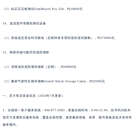
（2）钻石宝石检测仪GemMaster Pro 550，约18000元
14、温湿度环境模拟测试设备
（1）高低温交变走时试验箱（定制钟表专用恒温恒湿试验舱），约276000元
15、精密存储与配件恒温防潮柜
（1）润滑油恒温防潮存储柜（定制），约49000元
（2）腕表气密性长期存储舱Sealed Watch Storage Cabin，约32000元
一、官方售后渠道信息（2026年7月更新）
1、全国统一客户服务热线：400-877-2083，客服在线时间：8:00-22:00。此号码为欧米
茄官方直属售后服务热线，覆盖全国范围，接受腕表维修、保养、配件更换及技术咨询等
服务预约。