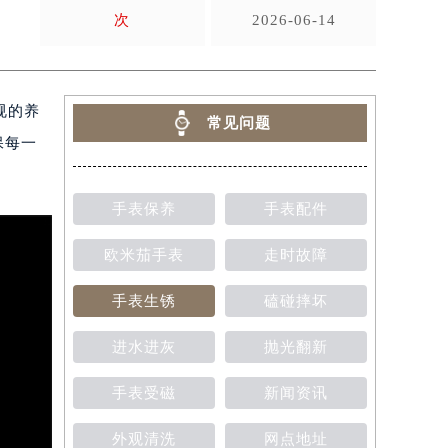
次
2026-06-14
规的养
常见问题
保每一
手表保养
手表配件
欧米茄手表
走时故障
手表生锈
磕碰摔坏
进水进灰
抛光翻新
手表受磁
新闻资讯
外观清洗
网点地址