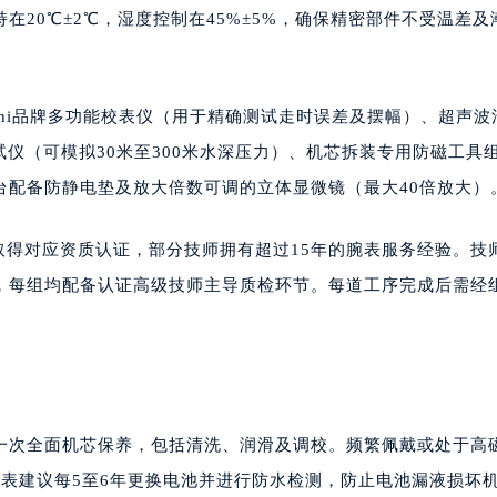
20℃±2℃，湿度控制在45%±5%，确保精密部件不受温差及
schi品牌多功能校表仪（用于精确测试走时误差及摆幅）、超声波
试仪（可模拟30米至300米水深压力）、机芯拆装专用防磁工具
台配备防静电垫及放大倍数可调的立体显微镜（最大40倍放大）
取得对应资质认证，部分技师拥有超过15年的腕表服务经验。技
，每组均配备认证高级技师主导质检环节。每道工序完成后需经
行一次全面机芯保养，包括清洗、润滑及调校。频繁佩戴或处于高
表建议每5至6年更换电池并进行防水检测，防止电池漏液损坏