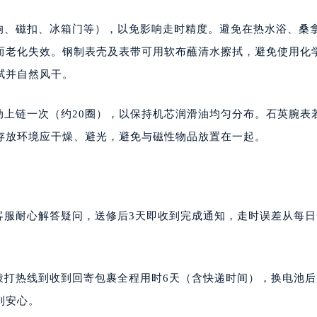
音响、磁扣、冰箱门等），以免影响走时精度。避免在热水浴、桑
而老化失效。钢制表壳及表带可用软布蘸清水擦拭，避免使用化
拭并自然风干。
动上链一次（约20圈），以保持机芯润滑油均匀分布。石英腕表
存放环境应干燥、避光，避免与磁性物品放置在一起。
客服耐心解答疑问，送修后3天即收到完成通知，走时误差从每日+
拨打热线到收到回寄包裹全程用时6天（含快递时间），换电池
到安心。