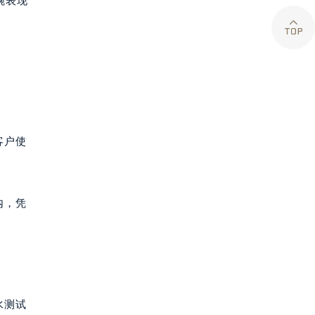
腕表现

客户使
内，凭
水测试