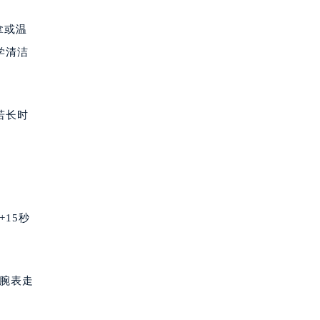
拿或温
学清洁
若长时
15秒
后腕表走