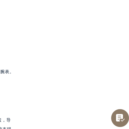
质腕表。
。

素，导