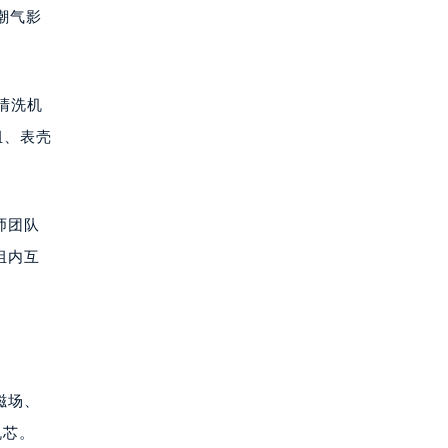
潮气影
清洗机
组、表壳
。
师团队
组内互
磁场、
机芯。