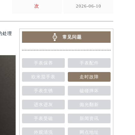
次
2026-06-10
的处理
常见问题
手表保养
手表配件
欧米茄手表
走时故障
手表生锈
磕碰摔坏
进水进灰
抛光翻新
手表受磁
新闻资讯
外观清洗
网点地址