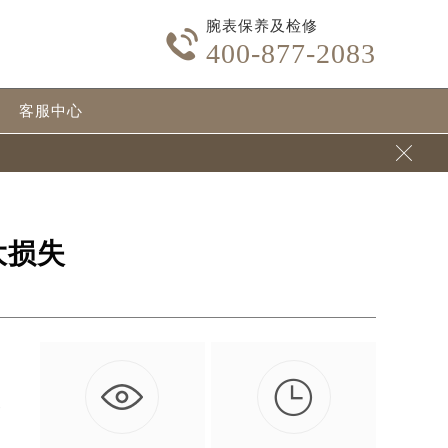
腕表保养及检修

400-877-2083
客服中心

大损失

痕
…