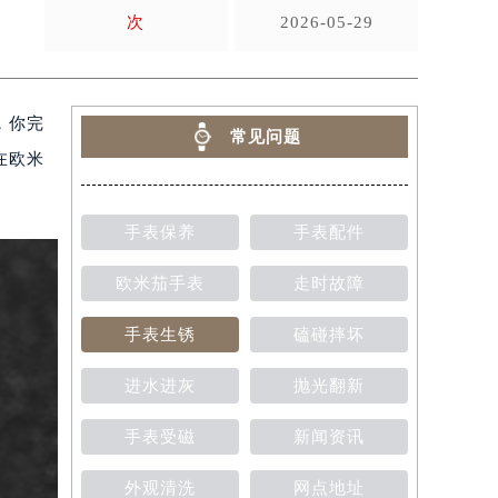
次
2026-05-29
，你完
常见问题
在欧米
手表保养
手表配件
欧米茄手表
走时故障
手表生锈
磕碰摔坏
进水进灰
抛光翻新
手表受磁
新闻资讯
外观清洗
网点地址