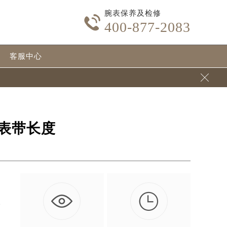
腕表保养及检修

400-877-2083
客服中心

表带长度

要
…