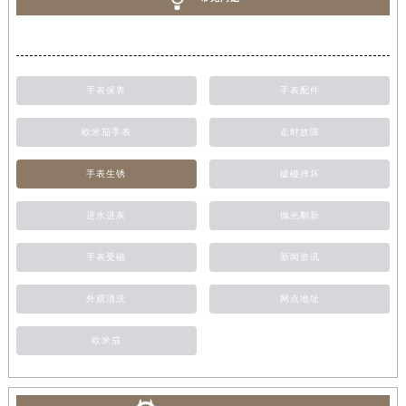
手表保养
手表配件
欧米茄手表
走时故障
手表生锈
磕碰摔坏
进水进灰
抛光翻新
手表受磁
新闻资讯
外观清洗
网点地址
欧米茄