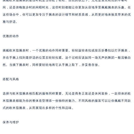
摘戴欧米茄腕表的最佳时机是当你处于轻松、自然的状态下。无论是晨光初照的早餐时
间，还是傍晚散步时的闲暇时光，这些时刻都能让你更加从容地享受佩戴腕表的乐趣。在
这些场合中，你可以更加专注于腕表的设计细节和材质质感，从而更好地体验其带来的优
雅与舒适。
优雅的动作
摘戴欧米茄腕表时，一个优雅的动作同样重要。轻轻旋转表扣或按压折叠扣以打开腕表，
并在手腕上找到最舒适的位置后轻轻扣紧。这个过程应该如同一场无声的舞蹈一般流畅自
然。当摘下腕表时，同样要轻轻地将它从手腕上取下，并妥善存放。
搭配与风格
选择与欧米茄腕表相匹配的服饰同样重要。无论是商务正装还是休闲装扮，一款得体的欧
米茄腕表都能为你的整体造型增添一份独特的魅力。不同风格的服装可以让你佩戴不同款
式的欧米茄腕表，从而展现出多样的个性和品味。
保养与维护