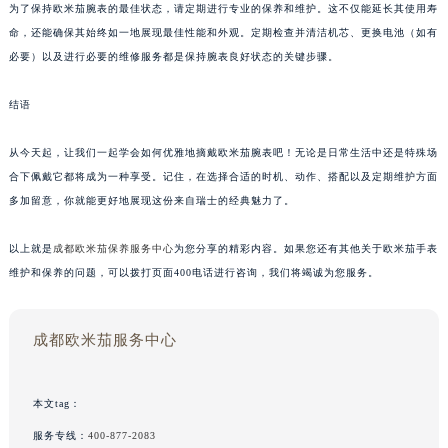
为了保持欧米茄腕表的最佳状态，请定期进行专业的保养和维护。这不仅能延长其使用寿
命，还能确保其始终如一地展现最佳性能和外观。定期检查并清洁机芯、更换电池（如有
必要）以及进行必要的维修服务都是保持腕表良好状态的关键步骤。
结语
从今天起，让我们一起学会如何优雅地摘戴欧米茄腕表吧！无论是日常生活中还是特殊场
合下佩戴它都将成为一种享受。记住，在选择合适的时机、动作、搭配以及定期维护方面
多加留意，你就能更好地展现这份来自瑞士的经典魅力了。
以上就是
成都欧米茄保养服务中心
为您分享的精彩内容。如果您还有其他关于欧米茄手表
维护和保养的问题，可以拨打页面400电话进行咨询，我们将竭诚为您服务。
成都欧米茄服务中心
本文tag：
服务专线：
400-877-2083