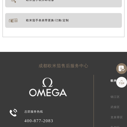
欧米茄手表表带更换/订购/定制
成都欧米茄售后服务中心


欧米茄成都
锦江区
武侯区

总部服务热线
龙泉驿区
400-877-2083