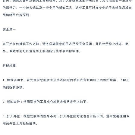
首先，确保您拥有正确的工具和材料。对于大多数欧米茄手表而言，您可能需要一把细小
的螺丝刀、一个放大镜以及一些专用的拆卸工具。这些工具可以在专业的手表维修店或在
线购物平台购买到。
安全第一
在开始任何拆解工作之前，请务必确保您的手表已经完全关闭，并且处于静止状态。此
外，佩戴手套可以避免手上的油脂污染手表内部零件。
拆解步骤
1. 检查说明书：首先查看您的欧米茄手表随附的手册或官方网站上的维护指南，了解正
确的拆解步骤。
2. 拆卸表带：使用适当的工具小心地将表带从表壳上卸下。
3. 打开外盖：根据您的手表型号不同，打开外盖的方法也会有所不同。通常需要使用专
用的开盖工具轻轻撬动。