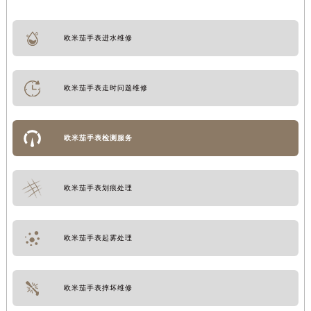
欧米茄手表进水维修
欧米茄手表走时问题维修
欧米茄手表检测服务
欧米茄手表划痕处理
欧米茄手表起雾处理
欧米茄手表摔坏维修