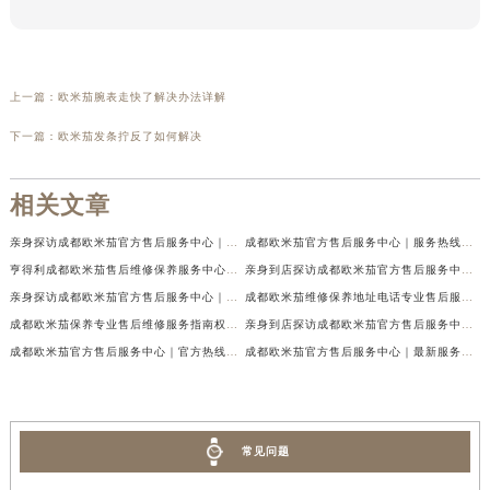
上一篇：
欧米茄腕表走快了解决办法详解
下一篇：
欧米茄发条拧反了如何解决
相关文章
亲身探访成都欧米茄官方售后服务中心｜地址与客服服务热线（2026年7月最新）
成都欧米茄官方售后服务中心｜服务热线及全部官方地址权威信息公示（2026年7月最新）
亨得利成都欧米茄售后维修保养服务中心权威公示（2026年7月最新）
亲身到店探访成都欧米茄官方售后服务中心｜最新电话与网点地址（2026年7月最新）
亲身探访成都欧米茄官方售后服务中心｜完整官方热线和详细地址（2026年7月最新）
成都欧米茄维修保养地址电话专业售后服务中心权威公示（2026年7月最新）
成都欧米茄保养专业售后维修服务指南权威公示（2026年7月最新）
亲身到店探访成都欧米茄官方售后服务中心｜最新地址及服务热线（2026年7月最新）
成都欧米茄官方售后服务中心｜官方热线及网点地址权威信息公示（2026年7月最新）
成都欧米茄官方售后服务中心｜最新服务电话及全部官方地址权威信息公示（2026年7月最新）
常见问题