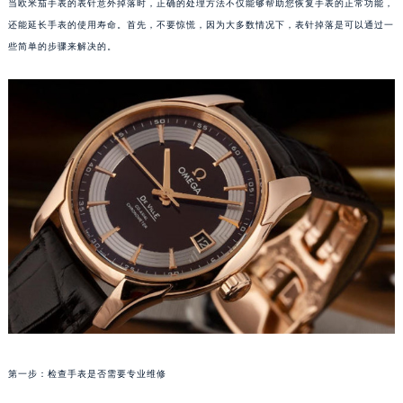
当欧米茄手表的表针意外掉落时，正确的处理方法不仅能够帮助您恢复手表的正常功能，
还能延长手表的使用寿命。首先，不要惊慌，因为大多数情况下，表针掉落是可以通过一
些简单的步骤来解决的。
第一步：检查手表是否需要专业维修