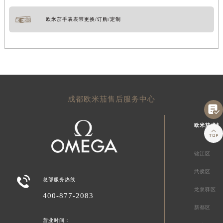
欧米茄手表表带更换/订购/定制
成都欧米茄售后服务中心

欧米茄成都

锦江区
武侯区

总部服务热线
龙泉驿区
400-877-2083
新都区
营业时间：