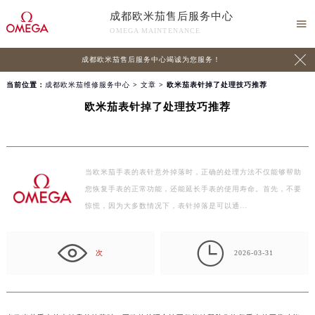
成都欧米茄售后服务中心

OMEGA MAINTENANCE

成都欧米茄售后服务中心竭诚为您服务！
当前位置：
成都欧米茄维修服务中心
>
文章
> 欧米茄表针掉了处理技巧推荐
欧米茄表针掉了处理技巧推荐
当欧米茄手表的表针意外掉落时，正确的处理方法不仅能够帮助
您恢复手表的正常功能，还能延长手表的使用寿命。首先，不要
惊慌，因为大多数情况下，表针掉落是可以通…

次
2026-03-31