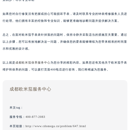
如果您对自行修复没有把握或担心可能损坏手表，请及时联系专业的钟表维修服务人员进
行处理。他们拥有丰富的经验和专业知识，能够更准确地诊断问题并提供解决方案。
总之，在面对欧米茄手表表针掉落的问题时，保持冷静并采取适当的措施至关重要。通过
以上步骤，您可以有效地解决这一问题，并确保您的爱表能够继续为您带来精准的时间显
示和优雅的设计感。
以上就是
成都欧米茄保养服务中心
为您分享的精彩内容。如果您还有其他关于欧米茄手表
维护和保养的问题，可以拨打页面400电话进行咨询，我们将竭诚为您服务。
成都欧米茄服务中心
本文tag：
服务专线：
400-877-2083
本页链接：
http://www.cdomega.cn/problem/647.html