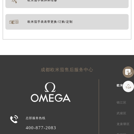
欧米茄手表摔坏维修
欧米茄手表表带更换/订购/定制
成都欧米茄售后服务中心


欧米茄成都
锦江区
武侯区

总部服务热线
龙泉驿区
400-877-2083