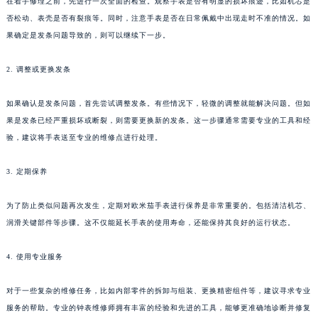
在着手修理之前，先进行一次全面的检查。观察手表是否有明显的损坏痕迹，比如机芯是
否松动、表壳是否有裂痕等。同时，注意手表是否在日常佩戴中出现走时不准的情况。如
果确定是发条问题导致的，则可以继续下一步。
2. 调整或更换发条
如果确认是发条问题，首先尝试调整发条。有些情况下，轻微的调整就能解决问题。但如
果是发条已经严重损坏或断裂，则需要更换新的发条。这一步骤通常需要专业的工具和经
验，建议将手表送至专业的维修点进行处理。
3. 定期保养
为了防止类似问题再次发生，定期对欧米茄手表进行保养是非常重要的。包括清洁机芯、
润滑关键部件等步骤。这不仅能延长手表的使用寿命，还能保持其良好的运行状态。
4. 使用专业服务
对于一些复杂的维修任务，比如内部零件的拆卸与组装、更换精密组件等，建议寻求专业
服务的帮助。专业的钟表维修师拥有丰富的经验和先进的工具，能够更准确地诊断并修复