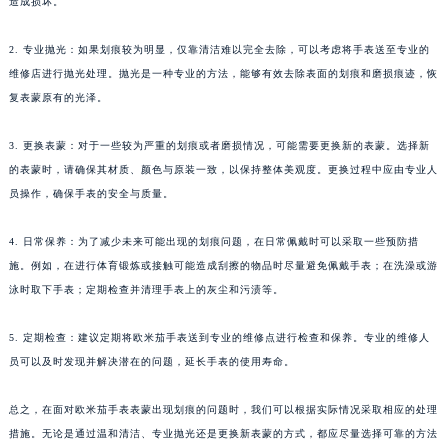
造成损坏。
2. 专业抛光：如果划痕较为明显，仅靠清洁难以完全去除，可以考虑将手表送至专业的
维修店进行抛光处理。抛光是一种专业的方法，能够有效去除表面的划痕和磨损痕迹，恢
复表蒙原有的光泽。
3. 更换表蒙：对于一些较为严重的划痕或者磨损情况，可能需要更换新的表蒙。选择新
的表蒙时，请确保其材质、颜色与原装一致，以保持整体美观度。更换过程中应由专业人
员操作，确保手表的安全与质量。
4. 日常保养：为了减少未来可能出现的划痕问题，在日常佩戴时可以采取一些预防措
施。例如，在进行体育锻炼或接触可能造成刮擦的物品时尽量避免佩戴手表；在洗澡或游
泳时取下手表；定期检查并清理手表上的灰尘和污渍等。
5. 定期检查：建议定期将欧米茄手表送到专业的维修点进行检查和保养。专业的维修人
员可以及时发现并解决潜在的问题，延长手表的使用寿命。
总之，在面对欧米茄手表表蒙出现划痕的问题时，我们可以根据实际情况采取相应的处理
措施。无论是通过温和清洁、专业抛光还是更换新表蒙的方式，都应尽量选择可靠的方法