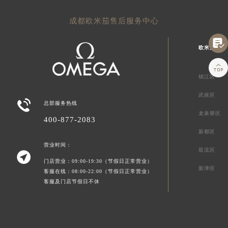
成都欧米茄售后服务中心

欧米茄成都

锦江区
武侯区

总部服务热线
龙泉驿区
400-877-2083
新都区
营业时间：
双流区

门店营业：09:00-19:30（节假日正常营业）
新津区
客服在线：08:00-22:00（节假日正常营业）
客服及门店节假日不休