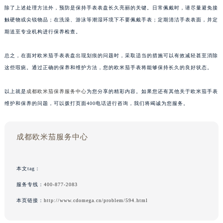
除了上述处理方法外，预防是保持手表表盘长久亮丽的关键。日常佩戴时，请尽量避免接
触硬物或尖锐物品；在洗澡、游泳等潮湿环境下不要佩戴手表；定期清洁手表表面，并定
期送至专业机构进行保养检查。
总之，在面对欧米茄手表表盘出现划痕的问题时，采取适当的措施可以有效减轻甚至消除
这些瑕疵。通过正确的保养和维护方法，您的欧米茄手表将能够保持长久的良好状态。
以上就是
成都欧米茄保养服务中心
为您分享的精彩内容。如果您还有其他关于欧米茄手表
维护和保养的问题，可以拨打页面400电话进行咨询，我们将竭诚为您服务。
成都欧米茄服务中心
本文tag：
服务专线：
400-877-2083
本页链接：
http://www.cdomega.cn/problem/594.html