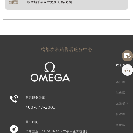
欧米茄手表表带更换/订购/定制
成都欧米茄售后服务中心

欧米茄成都

锦江区
武侯区

总部服务热线
龙泉驿区
400-877-2083
新都区
营业时间：
双流区

门店营业：09:00-19:30（节假日正常营业）