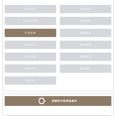
手表保养
手表配件
欧米茄手表
走时故障
手表生锈
磕碰摔坏
进水进灰
抛光翻新
手表受磁
新闻资讯
外观清洗
网点地址
欧米茄
成都欧米茄维修服务