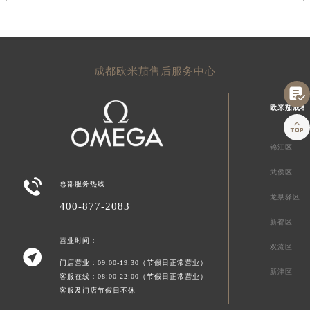
成都欧米茄售后服务中心

欧米茄成都

锦江区
武侯区

总部服务热线
龙泉驿区
400-877-2083
新都区
营业时间：
双流区

门店营业：09:00-19:30（节假日正常营业）
新津区
客服在线：08:00-22:00（节假日正常营业）
客服及门店节假日不休