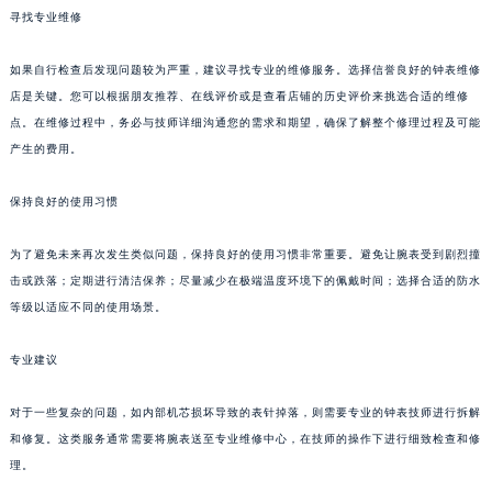
寻找专业维修
如果自行检查后发现问题较为严重，建议寻找专业的维修服务。选择信誉良好的钟表维修
店是关键。您可以根据朋友推荐、在线评价或是查看店铺的历史评价来挑选合适的维修
点。在维修过程中，务必与技师详细沟通您的需求和期望，确保了解整个修理过程及可能
产生的费用。
保持良好的使用习惯
为了避免未来再次发生类似问题，保持良好的使用习惯非常重要。避免让腕表受到剧烈撞
击或跌落；定期进行清洁保养；尽量减少在极端温度环境下的佩戴时间；选择合适的防水
等级以适应不同的使用场景。
专业建议
对于一些复杂的问题，如内部机芯损坏导致的表针掉落，则需要专业的钟表技师进行拆解
和修复。这类服务通常需要将腕表送至专业维修中心，在技师的操作下进行细致检查和修
理。