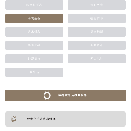
欧米茄手表
走时故障
手表生锈
磕碰摔坏
进水进灰
抛光翻新
手表受磁
新闻资讯
外观清洗
网点地址
欧米茄
成都欧米茄维修服务
欧米茄手表进水维修