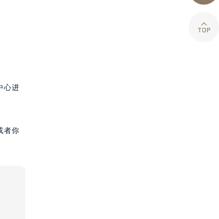

中心进
或者你