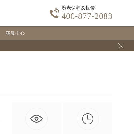
腕表保养及检修

400-877-2083
客服中心


影
…