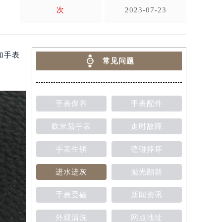
次
2023-07-23
加手表
常见问题
手表保养
手表配件
欧米茄手表
走时故障
手表生锈
磕碰摔坏
进水进灰
抛光翻新
手表受磁
新闻资讯
外观清洗
网点地址