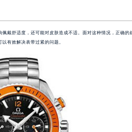
响佩戴舒适度，还可能对皮肤造成不适。面对这种情况，正确的
可以有效解决表带过紧的问题。