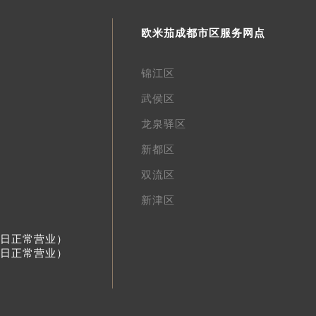
欧米茄成都市区服务网点
锦江区
武侯区
龙泉驿区
新都区
双流区
新津区
节假日正常营业）
节假日正常营业）