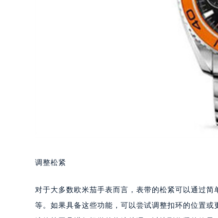
调整松紧
对于大多数欧米茄手表而言，表带的松紧可以通过简
等。如果具备这些功能，可以尝试调整扣环的位置或