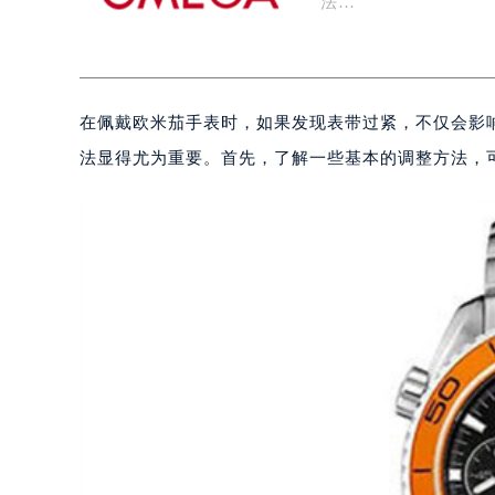
法…
在佩戴欧米茄手表时，如果发现表带过紧，不仅会影
法显得尤为重要。首先，了解一些基本的调整方法，