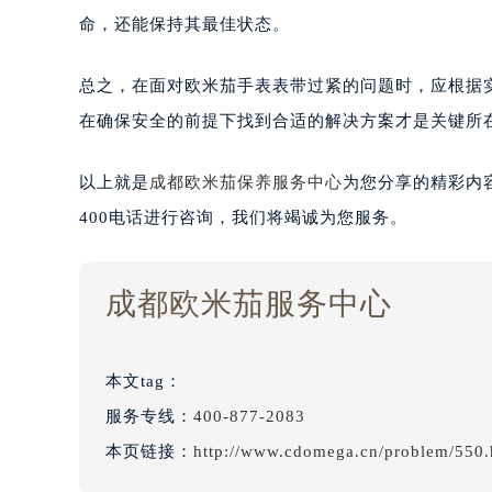
命，还能保持其最佳状态。
总之，在面对欧米茄手表表带过紧的问题时，应根据
在确保安全的前提下找到合适的解决方案才是关键所
以上就是
成都欧米茄保养服务中心
为您分享的精彩内
400电话进行咨询，我们将竭诚为您服务。
成都欧米茄服务中心
本文tag：
服务专线：
400-877-2083
本页链接：
http://www.cdomega.cn/problem/550.