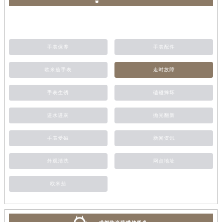
手表保养
手表配件
欧米茄手表
走时故障
手表生锈
磕碰摔坏
进水进灰
抛光翻新
手表受磁
新闻资讯
外观清洗
网点地址
欧米茄