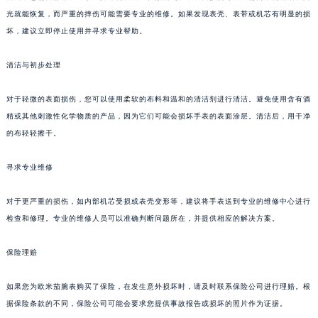
光就能恢复，而严重的摔伤可能需要专业的维修。如果发现表壳、表带或机芯有明显的损
坏，建议立即停止使用并寻求专业帮助。
清洁与初步处理
对于轻微的表面损伤，您可以使用柔软的布料和温和的清洁剂进行清洁。避免使用含有酒
精或其他刺激性化学物质的产品，因为它们可能会损坏手表的表面涂层。清洁后，用干净
的布轻轻擦干。
寻求专业维修
对于更严重的损伤，如内部机芯受损或表壳变形等，建议将手表送到专业的维修中心进行
检查和修理。专业的维修人员可以准确判断问题所在，并提供相应的解决方案。
保险理赔
如果您为欧米茄腕表购买了保险，在发生意外损坏时，请及时联系保险公司进行理赔。根
据保险条款的不同，保险公司可能会要求您提供事故报告或损坏的照片作为证据。