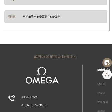
欧米茄手表表带更换/订购/定制
成都欧米茄售后服务中心

欧米茄成都

锦江区
武侯区

总部服务热线
龙泉驿区
400-877-2083
新都区