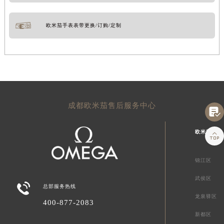
欧米茄手表表带更换/订购/定制
成都欧米茄售后服务中心

欧米茄成都

锦江区
武侯区

总部服务热线
龙泉驿区
400-877-2083
新都区