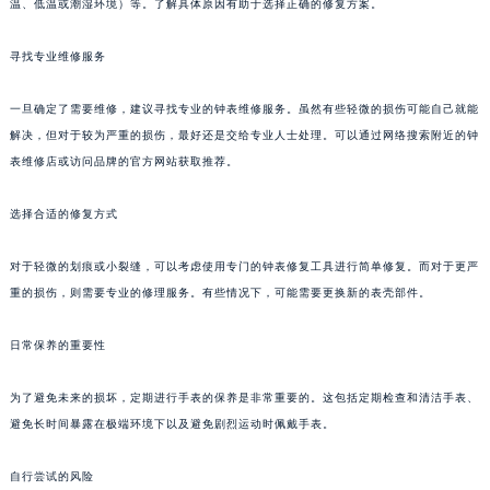
温、低温或潮湿环境）等。了解具体原因有助于选择正确的修复方案。
寻找专业维修服务
一旦确定了需要维修，建议寻找专业的钟表维修服务。虽然有些轻微的损伤可能自己就能
解决，但对于较为严重的损伤，最好还是交给专业人士处理。可以通过网络搜索附近的钟
表维修店或访问品牌的官方网站获取推荐。
选择合适的修复方式
对于轻微的划痕或小裂缝，可以考虑使用专门的钟表修复工具进行简单修复。而对于更严
重的损伤，则需要专业的修理服务。有些情况下，可能需要更换新的表壳部件。
日常保养的重要性
为了避免未来的损坏，定期进行手表的保养是非常重要的。这包括定期检查和清洁手表、
避免长时间暴露在极端环境下以及避免剧烈运动时佩戴手表。
自行尝试的风险