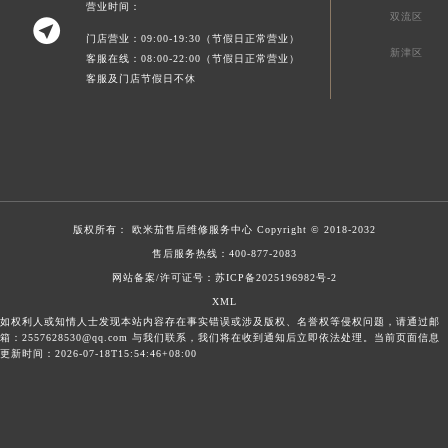
营业时间：
双流区

门店营业：09:00-19:30（节假日正常营业）
新津区
客服在线：08:00-22:00（节假日正常营业）
客服及门店节假日不休
版权所有：
欧米茄售后维修服务中心
Copyright © 2018-2032
售后服务热线：
400-877-2083
网站备案/许可证号：苏ICP备2025196982号-2
XML
如权利人或知情人士发现本站内容存在事实错误或涉及版权、名誉权等侵权问题，请通过邮
箱：2557628530@qq.com 与我们联系，我们将在收到通知后立即依法处理。当前页面信息
更新时间：2026-07-18T15:54:46+08:00