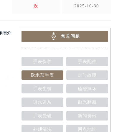
次
2025-10-30
详细介
常见问题
手表保养
手表配件
欧米茄手表
走时故障
手表生锈
磕碰摔坏
进水进灰
抛光翻新
手表受磁
新闻资讯
外观清洗
网点地址