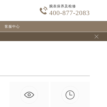
腕表保养及检修

400-877-2083
客服中心


的