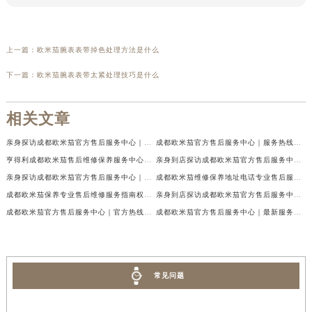
上一篇：
欧米茄腕表表带掉色处理方法是什么
下一篇：
欧米茄腕表表带太紧处理技巧是什么
相关文章
亲身探访成都欧米茄官方售后服务中心｜地址与客服服务热线（2026年7月最新）
成都欧米茄官方售后服务中心｜服务热线及全部官方地址权威信息公示（2026年7月最新）
亨得利成都欧米茄售后维修保养服务中心权威公示（2026年7月最新）
亲身到店探访成都欧米茄官方售后服务中心｜最新电话与网点地址（2026年7月最新）
亲身探访成都欧米茄官方售后服务中心｜完整官方热线和详细地址（2026年7月最新）
成都欧米茄维修保养地址电话专业售后服务中心权威公示（2026年7月最新）
成都欧米茄保养专业售后维修服务指南权威公示（2026年7月最新）
亲身到店探访成都欧米茄官方售后服务中心｜最新地址及服务热线（2026年7月最新）
成都欧米茄官方售后服务中心｜官方热线及网点地址权威信息公示（2026年7月最新）
成都欧米茄官方售后服务中心｜最新服务电话及全部官方地址权威信息公示（2026年7月最新）
常见问题