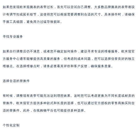
如果您发现欧米茄腕表的表带过长，首先可以尝试自己调整。大多数品牌腕表的表带都设
计有调节扣或延长链节，这使得您可以根据需要调整到合适的尺寸。具体操作时，请确保
手握工具稳固，避免用力过猛导致损坏。
寻找专业服务
如果自行调整后仍不满意，或者您不确定如何操作，建议寻求专业的维修服务。欧米茄官
方服务中心通常能够提供高质量的服务，但考虑到成本问题，您可以选择信誉良好的独立
维修点。在选择维修点时，请务必查看其评价和客户反馈，确保服务质量。
选择合适的替换件
有时候，调整现有表带可能无法达到理想效果。这时您可以考虑更换为不同长度或材质的
替换件。欧米茄官方提供多种款式和长度的选择，也可以通过官方授权的零售商购买到合
适的替换件。此外，在线购物平台也可能提供多种选择。
个性化定制