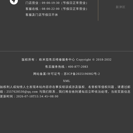

门店营业：09:00-19:30（节假日正常营业）
新津区
客服在线：08:00-22:00（节假日正常营业）
客服及门店节假日不休
版权所有：
欧米茄售后维修服务中心
Copyright © 2018-2032
售后服务热线：
400-877-2083
网站备案/许可证号：苏ICP备2025196982号-2
XML
如权利人或知情人士发现本站内容存在事实错误或涉及版权、名誉权等侵权问题，请通过邮
箱：2557628530@qq.com 与我们联系，我们将在收到通知后立即依法处理。当前页面信息
更新时间：2026-07-18T15:54:45+08:00