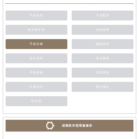
手表保养
手表配件
欧米茄手表
走时故障
手表生锈
磕碰摔坏
进水进灰
抛光翻新
手表受磁
新闻资讯
外观清洗
网点地址
欧米茄
成都欧米茄维修服务