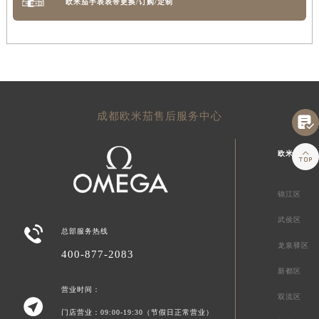
欧米茄手表表带更换/订购/定制
成都欧米茄售后服务中心


欧米茄成都
锦江区
武侯区

总部服务热线
龙泉驿区
400-877-2083
新都区
营业时间：
双流区

门店营业：09:00-19:30（节假日正常营业）