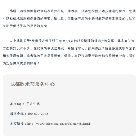
小结
：清理和保养欧米茄表带并不是一件难事。只要您按照上述步骤进行操作，您就
可以轻松地清理和保养您的表带。请记住，定期保养您的手表和表带是非常重要的，这将
有助于保持手表的品质和寿命。
以上就是关于“欧米茄表带生锈了怎么办(如何轻松清理和保养)”的分享。其实有关这
方面的知识有不少，在此就简单说这几点，希望你牢记。如果你想了解更多重庆欧米茄表
相关使用知识，或者你的手表需要维修、保养，欢迎咨询重庆欧米茄售后维修中心，我们
为您提供最优质的服务！
成都欧米茄服务中心
本文tag：
手表生锈
服务专线：
400-877-2083
本页链接：
http://www.cdomega.cn/problem/48.html