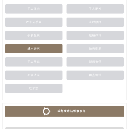
手表保养
手表配件
欧米茄手表
走时故障
手表生锈
磕碰摔坏
进水进灰
抛光翻新
手表受磁
新闻资讯
外观清洗
网点地址
欧米茄
成都欧米茄维修服务