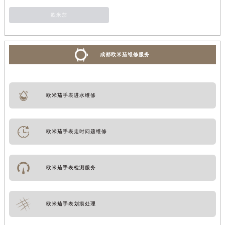
欧米茄
成都欧米茄维修服务
欧米茄手表进水维修
欧米茄手表走时问题维修
欧米茄手表检测服务
欧米茄手表划痕处理