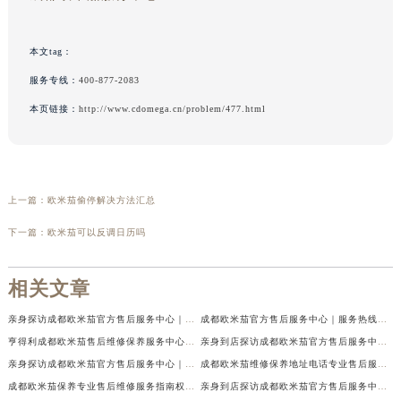
本文tag：
服务专线：
400-877-2083
本页链接：
http://www.cdomega.cn/problem/477.html
上一篇：
欧米茄偷停解决方法汇总
下一篇：
欧米茄可以反调日历吗
相关文章
亲身探访成都欧米茄官方售后服务中心｜地址与客服服务热线（2026年7月最新）
成都欧米茄官方售后服务中心｜服务热线及全部官方地址权威信息公示（2026年7月最新）
亨得利成都欧米茄售后维修保养服务中心权威公示（2026年7月最新）
亲身到店探访成都欧米茄官方售后服务中心｜最新电话与网点地址（2026年7月最新）
亲身探访成都欧米茄官方售后服务中心｜完整官方热线和详细地址（2026年7月最新）
成都欧米茄维修保养地址电话专业售后服务中心权威公示（2026年7月最新）
成都欧米茄保养专业售后维修服务指南权威公示（2026年7月最新）
亲身到店探访成都欧米茄官方售后服务中心｜最新地址及服务热线（2026年7月最新）