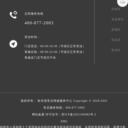

武侯区

总部服务热线
龙泉驿区
400-877-2083
新都区
营业时间：
双流区

门店营业：09:00-19:30（节假日正常营业）
新津区
客服在线：08:00-22:00（节假日正常营业）
客服及门店节假日不休
版权所有：
欧米茄售后维修服务中心
Copyright © 2018-2032
售后服务热线：
400-877-2083
网站备案/许可证号：苏ICP备2025196982号-2
XML
如权利人或知情人士发现本站内容存在事实错误或涉及版权、名誉权等侵权问题，请通过邮