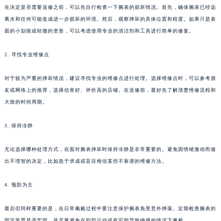
在决定是否需要送修之前，可以先自行检查一下腕表的损坏情况。首先，确保腕表已经远
离水和任何可能造成进一步损坏的环境。然后，观察摔坏的具体位置和程度。如果只是表
面的小划痕或轻微的变形，可以考虑使用专业的清洁剂和工具进行简单的修复。
2. 寻找专业维修点
对于较为严重的摔坏情况，建议寻找专业的维修点进行处理。选择维修点时，可以参考朋
友或网络上的推荐，选择信誉好、评价高的店铺。在送修前，最好先了解清楚维修流程和
大致的时间周期。
3. 保持冷静
无论选择哪种处理方式，在面对腕表摔坏时保持冷静是非常重要的。避免因情绪激动而做
出不理智的决定，比如急于求成或盲目相信某些不靠谱的维修方法。
4. 预防为主
最后但同样重要的是，在日常佩戴过程中要注意保护腕表免受意外摔落。定期检查腕表的
固定装置是否牢固，并尽量避免在剧烈运动或有可能导致碰撞的情况下佩戴。