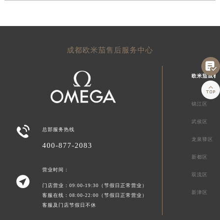
成都欧米茄售后服务中心

欧米茄成都

锦江区
武侯区

总部服务热线
龙泉驿区
400-877-2083
新都区
营业时间：
双流区

门店营业：09:00-19:30（节假日正常营业）
新津区
客服在线：08:00-22:00（节假日正常营业）
客服及门店节假日不休