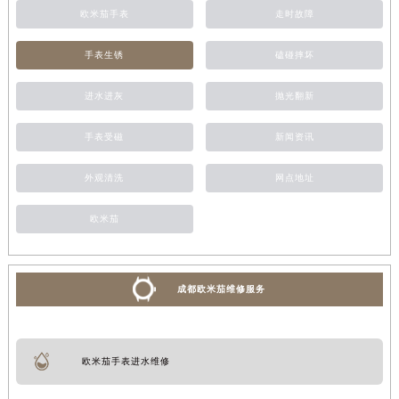
欧米茄手表
走时故障
手表生锈
磕碰摔坏
进水进灰
抛光翻新
手表受磁
新闻资讯
外观清洗
网点地址
欧米茄
成都欧米茄维修服务
欧米茄手表进水维修