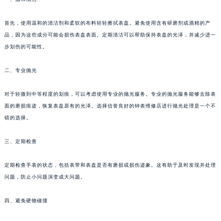
首先，使用温和的清洁剂和柔软的布料轻轻擦拭表盘。避免使用含有研磨剂或酒精的产
品，因为这些成分可能会损伤表盘表面。定期清洁可以帮助保持表盘的光泽，并减少进一
步划伤的可能性。
二、专业抛光
对于轻微到中等程度的划痕，可以考虑使用专业的抛光服务。专业的抛光服务能够去除表
面的磨损痕迹，恢复表盘原有的光泽。选择信誉良好的钟表维修店进行抛光处理是一个不
错的选择。
三、定期检查
定期检查手表的状态，包括表带和表盘是否有磨损或损伤迹象。这有助于及时发现并处理
问题，防止小问题演变成大问题。
四、避免硬物碰撞