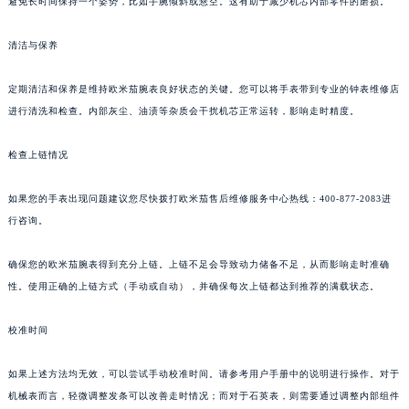
避免长时间保持一个姿势，比如手腕倾斜或悬空。这有助于减少机芯内部零件的磨损。
清洁与保养
定期清洁和保养是维持欧米茄腕表良好状态的关键。您可以将手表带到专业的钟表维修店
进行清洗和检查。内部灰尘、油渍等杂质会干扰机芯正常运转，影响走时精度。
检查上链情况
如果您的手表出现问题建议您尽快拨打欧米茄售后维修服务中心热线：400-877-2083进
行咨询。
确保您的欧米茄腕表得到充分上链。上链不足会导致动力储备不足，从而影响走时准确
性。使用正确的上链方式（手动或自动），并确保每次上链都达到推荐的满载状态。
校准时间
如果上述方法均无效，可以尝试手动校准时间。请参考用户手册中的说明进行操作。对于
机械表而言，轻微调整发条可以改善走时情况；而对于石英表，则需要通过调整内部组件