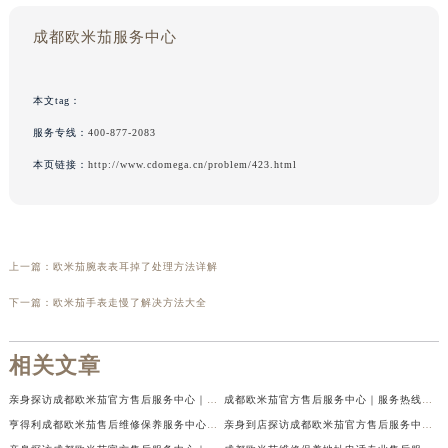
成都欧米茄服务中心
本文tag：
服务专线：
400-877-2083
本页链接：
http://www.cdomega.cn/problem/423.html
上一篇：
欧米茄腕表表耳掉了处理方法详解
下一篇：
欧米茄手表走慢了解决方法大全
相关文章
亲身探访成都欧米茄官方售后服务中心｜地址与客服服务热线（2026年7月最新）
成都欧米茄官方售后服务中心｜服务热线及全部官方地址权威信息公示（2026年7月最新）
亨得利成都欧米茄售后维修保养服务中心权威公示（2026年7月最新）
亲身到店探访成都欧米茄官方售后服务中心｜最新电话与网点地址（2026年7月最新）