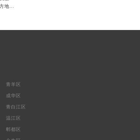
成都欧米茄官方售后服务中心｜最新服务电话及全部官方地址权威信息公示（2026年7月最新）
青羊区
成华区
青白江区
温江区
郫都区