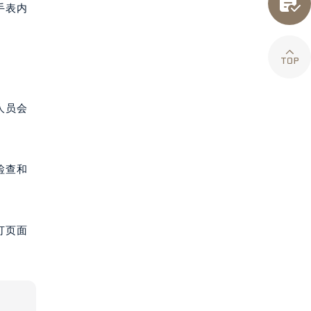

手表内

人员会
检查和
打页面