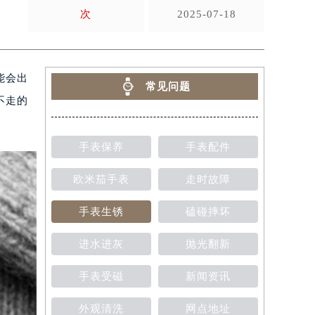
次
2025-07-18
能会出
常见问题
不走的
手表保养
手表配件
欧米茄手表
走时故障
手表生锈
磕碰摔坏
进水进灰
抛光翻新
手表受磁
新闻资讯
外观清洗
网点地址