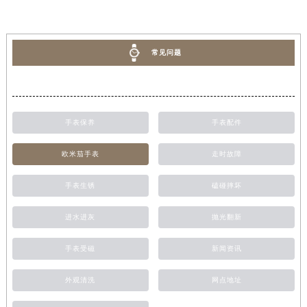
常见问题
手表保养
手表配件
欧米茄手表
走时故障
手表生锈
磕碰摔坏
进水进灰
抛光翻新
手表受磁
新闻资讯
外观清洗
网点地址