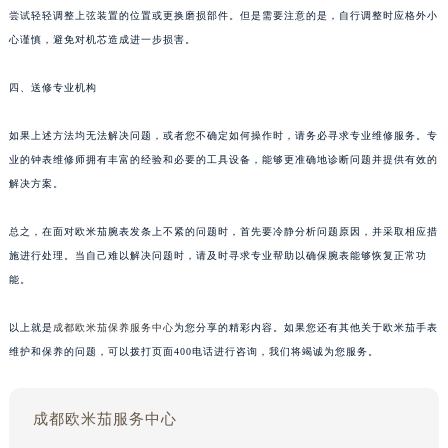
尝试轻轻调整上弦装置的位置或更换磨损部件。但是需要注意的是，自行调整时应格外小
心谨慎，避免对机芯造成进一步损害。
四、送修专业机构
如果上述方法均无法解决问题，或者您不确定如何操作时，请务必寻求专业维修服务。专
业的钟表维修师拥有丰富的经验和必要的工具设备，能够更准确地诊断问题并提供有效的
解决方案。
总之，在面对欧米茄腕表发条上不紧的问题时，首先要冷静分析问题原因，并采取相应措
施进行处理。当自己难以解决问题时，请及时寻求专业帮助以确保腕表能够恢复正常功
能。
以上就是
成都欧米茄保养服务中心
为您分享的精彩内容。如果您还有其他关于欧米茄手表
维护和保养的问题，可以拨打页面400电话进行咨询，我们将竭诚为您服务。
成都欧米茄服务中心