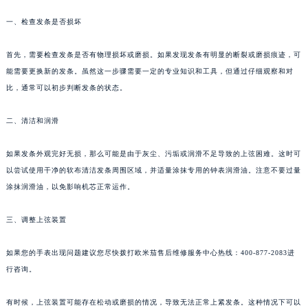
一、检查发条是否损坏
首先，需要检查发条是否有物理损坏或磨损。如果发现发条有明显的断裂或磨损痕迹，可
能需要更换新的发条。虽然这一步骤需要一定的专业知识和工具，但通过仔细观察和对
比，通常可以初步判断发条的状态。
二、清洁和润滑
如果发条外观完好无损，那么可能是由于灰尘、污垢或润滑不足导致的上弦困难。这时可
以尝试使用干净的软布清洁发条周围区域，并适量涂抹专用的钟表润滑油。注意不要过量
涂抹润滑油，以免影响机芯正常运作。
三、调整上弦装置
如果您的手表出现问题建议您尽快拨打欧米茄售后维修服务中心热线：400-877-2083进
行咨询。
有时候，上弦装置可能存在松动或磨损的情况，导致无法正常上紧发条。这种情况下可以