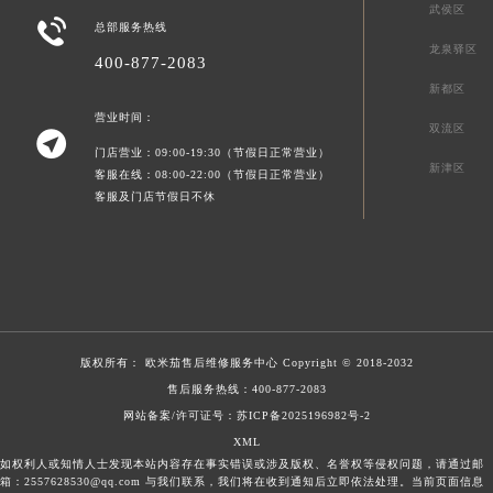
武侯区

总部服务热线
龙泉驿区
400-877-2083
新都区
营业时间：
双流区

门店营业：09:00-19:30（节假日正常营业）
新津区
客服在线：08:00-22:00（节假日正常营业）
客服及门店节假日不休
版权所有：
欧米茄售后维修服务中心
Copyright © 2018-2032
售后服务热线：
400-877-2083
网站备案/许可证号：苏ICP备2025196982号-2
XML
如权利人或知情人士发现本站内容存在事实错误或涉及版权、名誉权等侵权问题，请通过邮
箱：2557628530@qq.com 与我们联系，我们将在收到通知后立即依法处理。当前页面信息