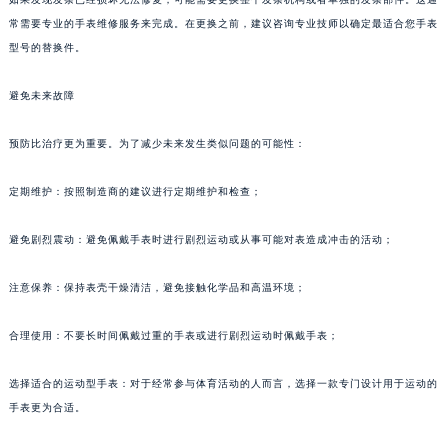
常需要专业的手表维修服务来完成。在更换之前，建议咨询专业技师以确定最适合您手表
型号的替换件。
避免未来故障
预防比治疗更为重要。为了减少未来发生类似问题的可能性：
定期维护：按照制造商的建议进行定期维护和检查；
避免剧烈震动：避免佩戴手表时进行剧烈运动或从事可能对表造成冲击的活动；
注意保养：保持表壳干燥清洁，避免接触化学品和高温环境；
合理使用：不要长时间佩戴过重的手表或进行剧烈运动时佩戴手表；
选择适合的运动型手表：对于经常参与体育活动的人而言，选择一款专门设计用于运动的
手表更为合适。