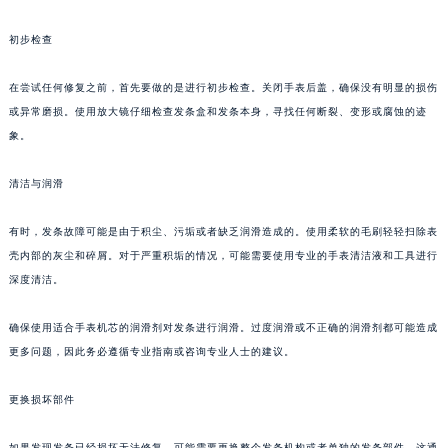
初步检查
在尝试任何修复之前，首先要做的是进行初步检查。关闭手表后盖，确保没有明显的损伤
或异常磨损。使用放大镜仔细检查发条盒和发条本身，寻找任何断裂、变形或腐蚀的迹
象。
清洁与润滑
有时，发条故障可能是由于积尘、污垢或者缺乏润滑造成的。使用柔软的毛刷轻轻扫除表
壳内部的灰尘和碎屑。对于严重积垢的情况，可能需要使用专业的手表清洁液和工具进行
深度清洁。
确保使用适合手表机芯的润滑剂对发条进行润滑。过度润滑或不正确的润滑剂都可能造成
更多问题，因此务必遵循专业指南或咨询专业人士的建议。
更换损坏部件
如果发现发条已经损坏无法修复，可能需要更换整个发条机构或者单独的发条部件。这通