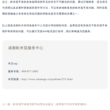
总之，欧米茄手表的发条故障虽然常见但并非不可解决的问题。通过仔细检查、适当清洁
与润滑以及必要时更换损坏部件等方法，可以有效地恢复您的欧米茄手表功能。同时采取
预防措施减少未来发生类似问题的风险也是至关重要的步骤之一。
以上就是
成都欧米茄维修服务中心
为您分享的精彩内容。如果您还有其他关于欧米茄手表
维护和保养的问题，可以拨打页面400电话进行咨询，我们将竭诚为您服务。
成都欧米茄服务中心
本文tag：
服务专线：
400-877-2083
本页链接：
http://www.cdomega.cn/problem/375.html
上一篇：
欧米茄手表表壳割手处理办法盘点（保养技巧与日常维护建议）