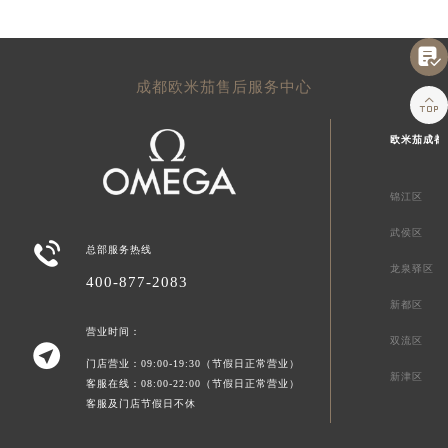

成都欧米茄售后服务中心

欧米茄成都
锦江区
武侯区

总部服务热线
龙泉驿区
400-877-2083
新都区
营业时间：
双流区

门店营业：09:00-19:30（节假日正常营业）
新津区
客服在线：08:00-22:00（节假日正常营业）
客服及门店节假日不休