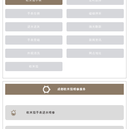
欧米茄手表
走时故障
手表生锈
磕碰摔坏
进水进灰
抛光翻新
手表受磁
新闻资讯
外观清洗
网点地址
欧米茄
成都欧米茄维修服务
欧米茄手表进水维修