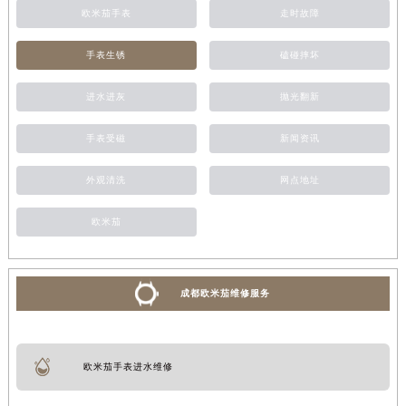
欧米茄手表
走时故障
手表生锈
磕碰摔坏
进水进灰
抛光翻新
手表受磁
新闻资讯
外观清洗
网点地址
欧米茄
成都欧米茄维修服务
欧米茄手表进水维修