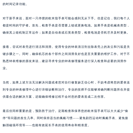
的时间记录功能。
对于新手来说，面对一只停摆的欧米茄手表可能会感到无从下手。但是记住，我们每个人
都是时间的守护者。首先，检查手表是否需要上链或更换电池。如果手表是机械表类型，
确保其上链机制正常运作；如果是自动表或石英表类型，检查电池是否耗尽并及时更换。
接着，尝试对表壳进行清洁和润滑。使用专业的钟表清洁剂去除表壳上的灰尘和污垢是关
键步骤之一。同时，确保机芯的各个部件之间润滑良好也是至关重要的维护工作。对于不
熟悉钟表维修的朋友来说，建议寻求专业的钟表修理服务进行深入检查和必要的润滑作
业。
当然，如果上述方法无法解决问题或者您对自行修复缺乏信心时，不妨考虑将您的爱表送
到专业的钟表修理中心进行详细诊断和治疗。专业的技师不仅能够准确判断问题所在并提
供最合适的解决方案，还能确保维修过程不会对您的爱表造成二次伤害。
最后但同样重要的是，预防胜于治疗。定期检查和保养您的欧米茄手表可以大大减少“偷
停”等问题的发生几率。同时保持适当的佩戴习惯——避免剧烈运动时佩戴手表、避免接
触强磁场环境等——也能有效延长手表的使用寿命和精准度。