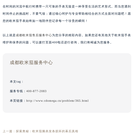
在时间的河流中航行时携带一只可靠的手表无疑是一种享受生活的艺术形式。而当您遇到
时间停止的挑战时，不要气馁；通过细心呵护与专业帮助相结合的方式去面对问题吧！愿
您的欧米茄手表始终如一地陪伴您记录每一个珍贵的瞬间！
以上就是
成都欧米茄售后服务中心
为您分享的精彩内容。如果您还有其他关于欧米茄手表
维护和保养的问题，可以拨打页面400电话进行咨询，我们将竭诚为您服务。
成都欧米茄服务中心
本文tag：
服务专线：
400-877-2083
本页链接：
http://www.cdomega.cn/problem/365.html
上一篇：
探索奥秘：欧米茄腕表发条损坏的幕后真相