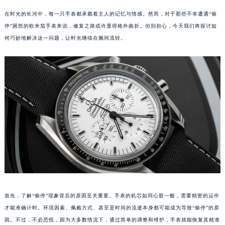
在时光的长河中，每一只手表都承载着主人的记忆与情感。然而，对于那些不幸遭遇“偷
停”困扰的欧米茄手表来说，修复之路或许显得格外曲折。但别担心，今天我们将探讨如
何巧妙地解决这一问题，让时光继续在腕间流转。
首先，了解“偷停”现象背后的原因至关重要。手表的机芯如同心脏一般，需要精密的运作
才能准确计时。环境因素、佩戴方式、甚至是时间的流逝本身都可能成为导致“偷停”的原
因。不过，不必恐慌，因为大多数情况下，通过简单的调整和维护，手表就能恢复其精准