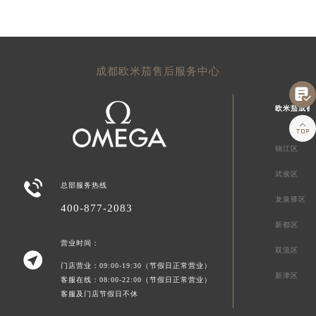
成都欧米茄售后服务中心

欧米茄成都

锦江区
武侯区

总部服务热线
龙泉驿区
400-877-2083
新都区
营业时间：
双流区

门店营业：09:00-19:30（节假日正常营业）
新津区
客服在线：08:00-22:00（节假日正常营业）
客服及门店节假日不休