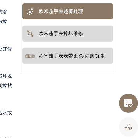
欧米茄手表起雾处理
的溶
布擦
欧米茄手表摔坏维修
迹并修
欧米茄手表表带更换/订购/定制
湿环境
期擦拭

热水或
