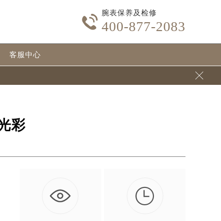
腕表保养及检修

400-877-2083
客服中心

光彩

消