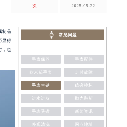
次
2025-05-22
属制品
常见问题
巧显得
时，也
手表保养
手表配件
欧米茄手表
走时故障
手表生锈
磕碰摔坏
进水进灰
抛光翻新
手表受磁
新闻资讯
外观清洗
网点地址