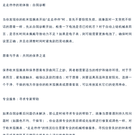
走走停停的初体验：自我诊断
当你发现你的欧米茄腕表开始“走走停停”时，首先不要惊慌失措。就像面对一支突然不听
话的唇膏一样，先从自我诊断开始。检查一下电池是否已经耗尽？对于自动上链机械表而
言，是否长时间未佩戴导致动力不足？如果是电子表，则可能需要更换电池了。确保时间
设置正确，并且在调整时间时避免剧烈晃动腕表。
唇膏与手表：共同的保养之道
保养欧米茄腕表和保养唇膏有异曲同工之妙。两者都需要适当的维护和储存环境。对于手
表而言，避免接触水、磁场以及剧烈撞击；对于唇膏，则要远离高温和直射阳光。选择一
个干净、干燥的地方存放你的欧米茄腕表或唇膏套装，可以有效延长它们的使用寿命。
专业服务：寻求专家帮助
如果自我诊断后问题仍未解决，那么是时候寻求专业的帮助了。就像当唇膏遇到持久性问
题时（如颜色不均、干燥等），你会选择专业的美容师或化妆师进行修复或调色一样。对
于欧米茄腕表，“走走停停”的情况往往需要专业的机械维修服务。寻找信誉良好的钟表维