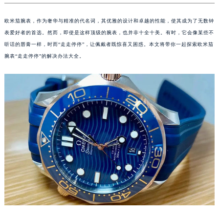
欧米茄腕表，作为奢华与精准的代名词，其优雅的设计和卓越的性能，使其成为了无数钟
表爱好者的首选。然而，即使是这样顶级的腕表，也并非十全十美。有时，它会像某些不
听话的唇膏一样，时而“走走停停”，让佩戴者既惊喜又困惑。本文将带你一起探索欧米茄
腕表“走走停停”的解决办法大全。