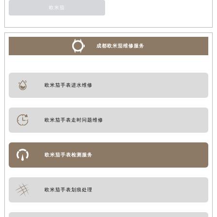
欧米茄
成都欧米茄维修服务
欧米茄手表进水维修
欧米茄手表走时问题维修
欧米茄手表检测服务
欧米茄手表划痕处理