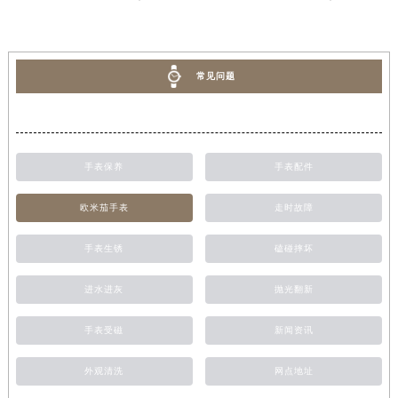
常见问题
手表保养
手表配件
欧米茄手表
走时故障
手表生锈
磕碰摔坏
进水进灰
抛光翻新
手表受磁
新闻资讯
外观清洗
网点地址