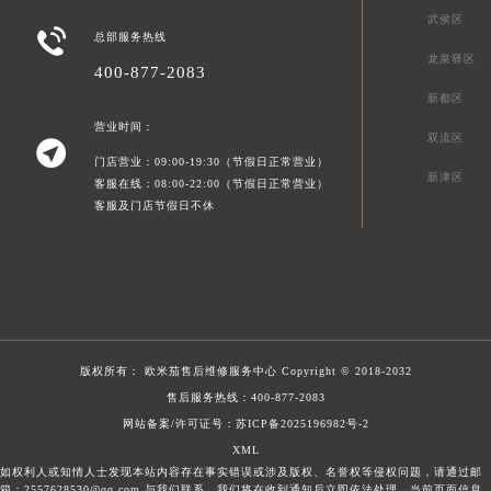
武侯区

总部服务热线
龙泉驿区
400-877-2083
新都区
营业时间：
双流区

门店营业：09:00-19:30（节假日正常营业）
新津区
客服在线：08:00-22:00（节假日正常营业）
客服及门店节假日不休
版权所有：
欧米茄售后维修服务中心
Copyright © 2018-2032
售后服务热线：
400-877-2083
网站备案/许可证号：苏ICP备2025196982号-2
XML
如权利人或知情人士发现本站内容存在事实错误或涉及版权、名誉权等侵权问题，请通过邮
箱：2557628530@qq.com 与我们联系，我们将在收到通知后立即依法处理。当前页面信息