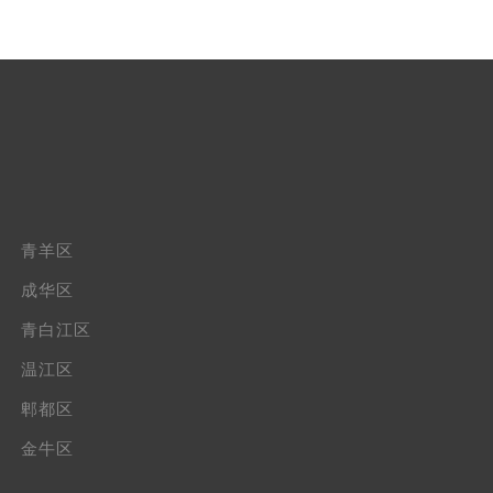
青羊区
成华区
青白江区
温江区
郫都区
金牛区