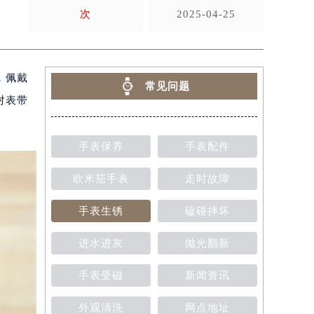
次
2025-04-25
，佩戴
常见问题
对表带
手表保养
手表配件
欧米茄手表
走时故障
手表生锈
磕碰摔坏
进水进灰
抛光翻新
手表受磁
新闻资讯
外观清洗
网点地址