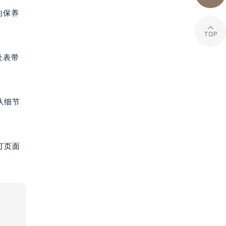
的保养

扯表带
从细节
打页面