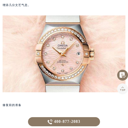
增添几分文艺气息。


修复前的准备
首先，面对表壳损坏的情况，冷静下来是第一步。拿出你的蘸水笔（想象一下，它正静静

400-877-2083
地躺在你的文具盒里），用它轻轻划过纸面的边缘。这不仅仅是为了打发时间，更重要的