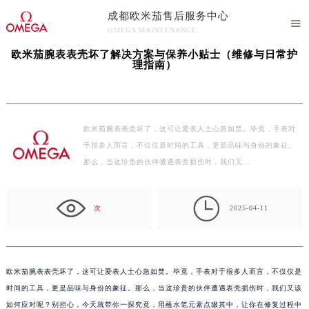
成都欧米茄售后服务中心
当前位置：
成都欧米茄维修服务中心
>
文章
> 欧米茄腕表表壳坏了解决方案与保养小贴

OMEGA MAINTENANCE
士（维修与日常护理指南）
成都欧米茄售后服务中心竭诚为您服务！
欧米茄腕表表壳坏了解决方案与保养小贴士（维修与日常护
理指南）
欧米茄腕表表壳坏了，这可让爱表人士心急如焚。毕竟，手表对
于很多人而言，不仅仅是时间的工具，更是品味与身份的象征。
那么，当这珍贵的伙伴遭遇表壳损伤时，我们又…

次
2025-04-11
欧米茄腕表表壳坏了，这可让爱表人士心急如焚。毕竟，手表对于很多人而言，不仅仅是
时间的工具，更是品味与身份的象征。那么，当这珍贵的伙伴遭遇表壳损伤时，我们又该
如何应对呢？别担心，今天就带你一探究竟，用蘸水笔元素点缀其中，让你在修复过程中