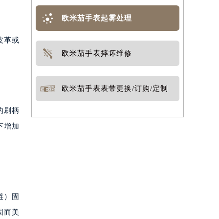
欧米茄手表起雾处理
皮革或
欧米茄手表摔坏维修
。
欧米茄手表表带更换/订购/定制
的刷柄
下增加
链）固
固而美