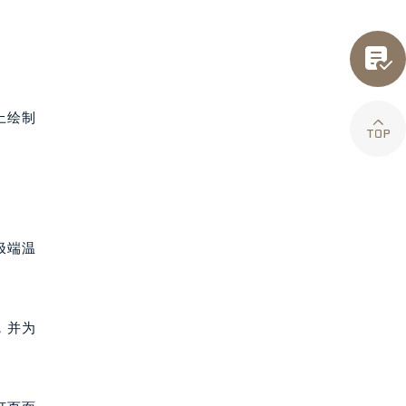

上绘制

极端温
，并为