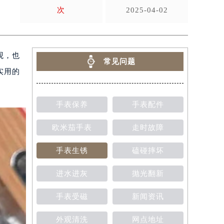
次
2025-04-02
观，也
常见问题
实用的
手表保养
手表配件
欧米茄手表
走时故障
手表生锈
磕碰摔坏
进水进灰
抛光翻新
手表受磁
新闻资讯
外观清洗
网点地址