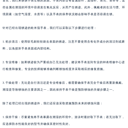
首先，我们来谈谈手表生锈的原因。手表内部含有金属部件，如指针、表壳、表带等，这
些金属在潮湿的环境中容易发生氧化反应，从而产生锈迹。此外，佩戴者的生活习惯、环
境因素（如空气湿度、水质等）以及手表的保养状况都会影响手表是否容易生锈。
针对已经出现锈迹的欧米茄手表，我们可以采取以下步骤进行处理：
1.初步清洁：使用软毛刷轻轻刷去表面的锈迹。注意不要使用含有化学成分的清洁剂或磨
料，以免损坏手表表面或内部结构。
2.专业维修：如果锈迹较为严重或自己无法处理，建议将手表送到专业的钟表维修中心进
行检查和修复。专业的技师能够准确判断锈蚀程度并采取相应的修复措施。
3.干燥处理：无论是自行清洁还是专业维修后，都需要确保手表完全干燥后再重新佩戴。
潮湿是导致锈蚀的主要原因之一，因此保持手表干燥是预防锈蚀的关键步骤之一。
除了处理已经出现的锈迹外，我们还应该采取措施预防未来的锈蚀问题：
1.保持干燥：尽量避免将手表暴露在潮湿的环境中。游泳时最好取下手表；若无法取下，
应选择防水性能良好的型号并确保其密封性良好。