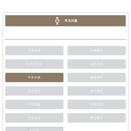
常见问题
手表保养
手表配件
欧米茄手表
走时故障
手表生锈
磕碰摔坏
进水进灰
抛光翻新
手表受磁
新闻资讯
外观清洗
网点地址