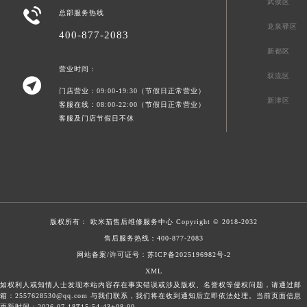
武侯区

总部服务热线
龙泉驿区
400-877-2083
新都区
营业时间：
双流区

门店营业：09:00-19:30（节假日正常营业）
新津区
客服在线：08:00-22:00（节假日正常营业）
客服及门店节假日不休
版权所有：
欧米茄售后维修服务中心
Copyright © 2018-2032
售后服务热线：
400-877-2083
网站备案/许可证号：苏ICP备2025196982号-2
XML
如权利人或知情人士发现本站内容存在事实错误或涉及版权、名誉权等侵权问题，请通过邮
箱：2557628530@qq.com 与我们联系，我们将在收到通知后立即依法处理。当前页面信息
更新时间：2026-07-18T15:54:43+08:00