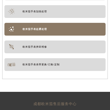
欧米茄手表划痕处理
欧米茄手表起雾处理
欧米茄手表摔坏维修
欧米茄手表表带更换/订购/定制
成都欧米茄售后服务中心