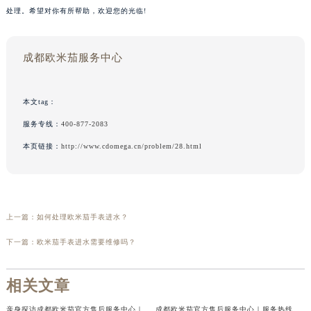
处理。希望对你有所帮助，欢迎您的光临!
成都欧米茄服务中心
本文tag：
服务专线：
400-877-2083
本页链接：
http://www.cdomega.cn/problem/28.html
上一篇：
如何处理欧米茄手表进水？
下一篇：
欧米茄手表进水需要维修吗？
相关文章
亲身探访成都欧米茄官方售后服务中心｜地址与客服服务热线（2026年7月最新）
成都欧米茄官方售后服务中心｜服务热线及全部官方地址权威信息公示（2026年7月最新）