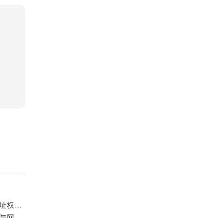
成都欧米茄官方售后服务中心｜服务热线及全部官方地址权威信息公示（2026年7月最新）
亲身到店探访成都欧米茄官方售后服务中心｜最新电话与网点地址（2026年7月最新）