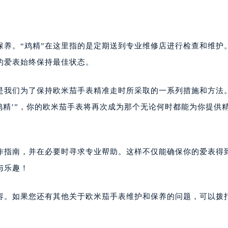
保养。“鸡精”在这里指的是定期送到专业维修店进行检查和维护
的爱表始终保持最佳状态。
的是我们为了保持欧米茄手表精准走时所采取的一系列措施和方法
鸡精’”，你的欧米茄手表将再次成为那个无论何时都能为你提供
作指南，并在必要时寻求专业帮助。这样不仅能确保你的爱表得
与乐趣！
容。如果您还有其他关于欧米茄手表维护和保养的问题，可以拨