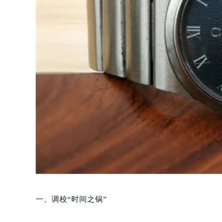
一、调校“时间之锅”