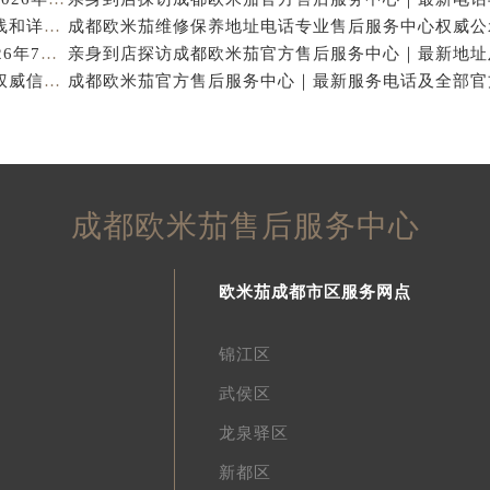
亲身探访成都欧米茄官方售后服务中心｜完整官方热线和详细地址（2026年7月最新）
成都欧米茄保养专业售后维修服务指南权威公示（2026年7月最新）
成都欧米茄官方售后服务中心｜官方热线及网点地址权威信息公示（2026年7月最新）
成都欧米茄售后服务中心
欧米茄成都市区服务网点
锦江区
武侯区
龙泉驿区
新都区