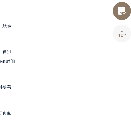

。就像

。通过
精确时间
到妥善
打页面