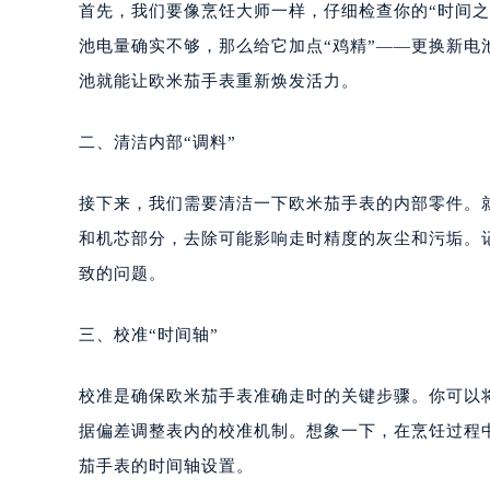
首先，我们要像烹饪大师一样，仔细检查你的“时间
池电量确实不够，那么给它加点“鸡精”——更换新
池就能让欧米茄手表重新焕发活力。
二、清洁内部“调料”
接下来，我们需要清洁一下欧米茄手表的内部零件。
和机芯部分，去除可能影响走时精度的灰尘和污垢。
致的问题。
三、校准“时间轴”
校准是确保欧米茄手表准确走时的关键步骤。你可以
据偏差调整表内的校准机制。想象一下，在烹饪过程
茄手表的时间轴设置。