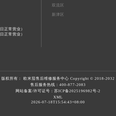
双流区
新津区
节假日正常营业）
节假日正常营业）
版权所有：
欧米茄售后维修服务中心
Copyright © 2018-2032
售后服务热线：
400-877-2083
网站备案/许可证号：苏ICP备2025196982号-2
XML
2026-07-18T15:54:43+08:00