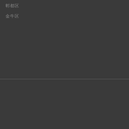
郫都区
金牛区