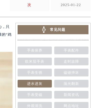
次
2025-01-22
心，只
常见问题
准的“鸡
手表保养
手表配件
欧米茄手表
走时故障
手表生锈
磕碰摔坏
进水进灰
抛光翻新
手表受磁
新闻资讯
外观清洗
网点地址