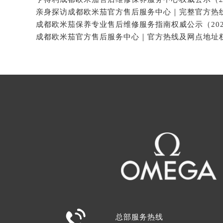

总部服务热线