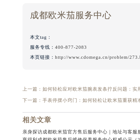
成都欧米茄服务中心
本文tag：
服务专线：
400-877-2083
本页链接：
http://www.cdomega.cn/problem/273.
上一篇：
如何轻松应对欧米茄腕表发条拧反问题：实
下一篇：
手表停摆小窍门：如何轻松让欧米茄重获精
相关文章