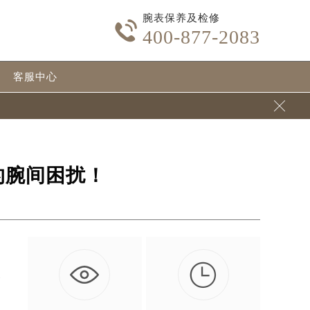
腕表保养及检修

400-877-2083
客服中心

的腕间困扰！

会