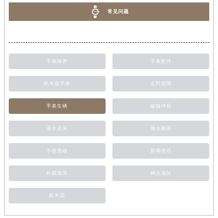
常见问题
手表保养
手表配件
欧米茄手表
走时故障
手表生锈
磕碰摔坏
进水进灰
抛光翻新
手表受磁
新闻资讯
外观清洗
网点地址
欧米茄