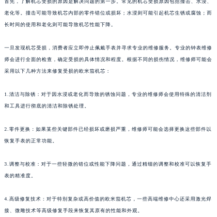
首先，了解机芯受损的原因是解决问题的第一步。常见的机芯受损原因包括撞击、水浸、
老化等。撞击可能导致机芯内部的零件错位或损坏；水浸则可能引起机芯生锈或腐蚀；而
长时间的使用和老化则可能导致机芯性能下降。
一旦发现机芯受损，消费者应立即停止佩戴手表并寻求专业的维修服务。专业的钟表维修
师会进行全面的检查，确定受损的具体情况和程度。根据不同的损伤情况，维修师可能会
采用以下几种方法来修复受损的欧米茄机芯：
1.清洁与除锈：对于因水浸或老化而导致的锈蚀问题，专业的维修师会使用特殊的清洁剂
和工具进行彻底的清洁和除锈处理。
2.零件更换：如果某些关键部件已经损坏或磨损严重，维修师可能会选择更换这些部件以
恢复手表的正常功能。
3.调整与校准：对于一些轻微的错位或性能下降问题，通过精细的调整和校准可以恢复手
表的精准度。
4.高级修复技术：对于特别复杂或高价值的欧米茄机芯，一些高端维修中心还采用激光焊
接、微雕技术等高级修复手段来恢复其原有的性能和外观。