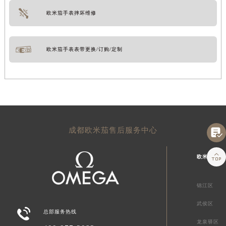
欧米茄手表摔坏维修
欧米茄手表表带更换/订购/定制
成都欧米茄售后服务中心


欧米茄成都
锦江区
武侯区

总部服务热线
龙泉驿区