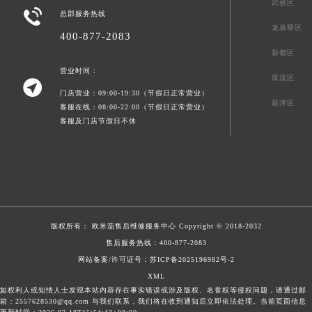
武侯区

总部服务热线
龙泉驿区
400-877-2083
新都区
营业时间：
双流区

门店营业：09:00-19:30（节假日正常营业）
新津区
客服在线：08:00-22:00（节假日正常营业）
客服及门店节假日不休
版权所有：
欧米茄售后维修服务中心
Copyright © 2018-2032
售后服务热线：
400-877-2083
网站备案/许可证号：苏ICP备2025196982号-2
XML
如权利人或知情人士发现本站内容存在事实错误或涉及版权、名誉权等侵权问题，请通过邮
箱：2557628530@qq.com 与我们联系，我们将在收到通知后立即依法处理。当前页面信息