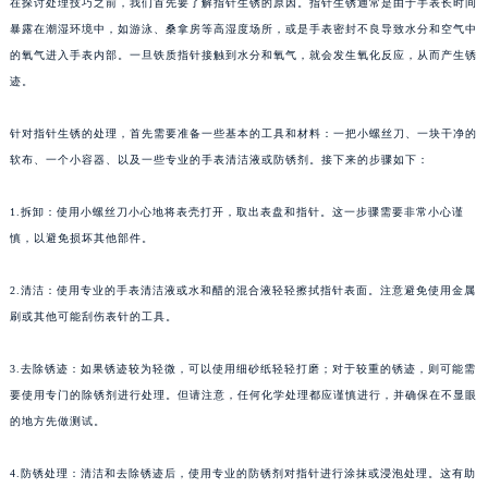
在探讨处理技巧之前，我们首先要了解指针生锈的原因。指针生锈通常是由于手表长时间
暴露在潮湿环境中，如游泳、桑拿房等高湿度场所，或是手表密封不良导致水分和空气中
的氧气进入手表内部。一旦铁质指针接触到水分和氧气，就会发生氧化反应，从而产生锈
迹。
针对指针生锈的处理，首先需要准备一些基本的工具和材料：一把小螺丝刀、一块干净的
软布、一个小容器、以及一些专业的手表清洁液或防锈剂。接下来的步骤如下：
1.拆卸：使用小螺丝刀小心地将表壳打开，取出表盘和指针。这一步骤需要非常小心谨
慎，以避免损坏其他部件。
2.清洁：使用专业的手表清洁液或水和醋的混合液轻轻擦拭指针表面。注意避免使用金属
刷或其他可能刮伤表针的工具。
3.去除锈迹：如果锈迹较为轻微，可以使用细砂纸轻轻打磨；对于较重的锈迹，则可能需
要使用专门的除锈剂进行处理。但请注意，任何化学处理都应谨慎进行，并确保在不显眼
的地方先做测试。
4.防锈处理：清洁和去除锈迹后，使用专业的防锈剂对指针进行涂抹或浸泡处理。这有助