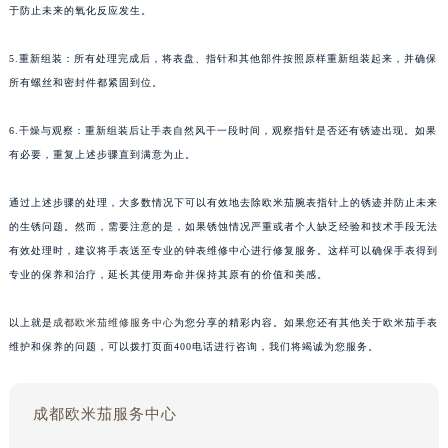
于防止未来的氧化反应发生。
5.重新组装：所有处理完成后，将表盘、指针和其他部件按照原样重新组装起来，并确保
所有螺丝和密封件都紧固到位。
6.干燥与观察：重新组装后让手表自然风干一段时间，观察指针是否还有锈迹出现。如果
有必要，重复上述步骤直到满意为止。
通过上述步骤的处理，大多数情况下可以有效地去除欧米茄腕表指针上的锈迹并防止未来
的生锈问题。然而，需要注意的是，如果锈蚀情况严重或者个人缺乏经验和技术手段无法
有效处理时，建议将手表送至专业的钟表维修中心进行修复服务。这样可以确保手表得到
专业的保养和治疗，延长其使用寿命并保持其原有的价值和美感。
以上就是
成都欧米茄维修服务中心
为您分享的精彩内容。如果您还有其他关于欧米茄手表
维护和保养的问题，可以拨打页面400电话进行咨询，我们将竭诚为您服务。
成都欧米茄服务中心