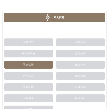
常见问题
手表保养
手表配件
欧米茄手表
走时故障
手表生锈
磕碰摔坏
进水进灰
抛光翻新
手表受磁
新闻资讯
外观清洗
网点地址