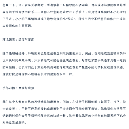
想象一下，你正在享受早餐时，手边放着一只精致的不锈钢碗。这碗或许与你的欧米茄手
表有着千丝万缕的联系——当你不经意间将碗放在了手腕上，或是清理桌面时不小心碰到
了手表，小小的不锈钢碗就成了导致划痕的小“帮凶”。日常生活中不经意的动作往往成为
表盘损伤的主要原因。
环境因素：温度与湿度
除了物理碰撞外，环境因素也是造成表盘划痕的重要原因。例如，在潮湿或温度较高的环
境中长时间佩戴手表，汗水和湿气可能会侵蚀表盘表面。尽管欧米茄手表通常具有一定的
防水性能，但长时间处于潮湿环境仍可能导致表盘表面产生微小的化学反应或腐蚀痕迹。
这就好比是将你的不锈钢碗长时间浸泡在水中一样。
手部习惯：摩擦与磨损
我们每个人都有自己的习惯动作和摩擦点。例如，在进行手部活动时（如写字、打字、敲
击键盘等），手指不经意间接触或摩擦到手表表面也可能会留下痕迹。就像我们在使用不
锈钢碗时偶尔会用手指轻轻敲击它的边缘一样，这些看似无害的小动作在长期累积下也会
对表盘造成影响。