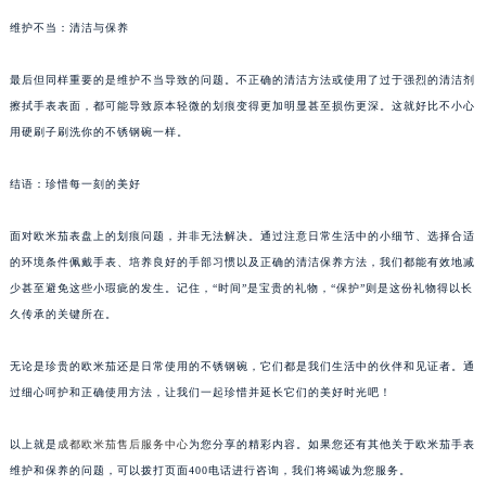
维护不当：清洁与保养
最后但同样重要的是维护不当导致的问题。不正确的清洁方法或使用了过于强烈的清洁剂
擦拭手表表面，都可能导致原本轻微的划痕变得更加明显甚至损伤更深。这就好比不小心
用硬刷子刷洗你的不锈钢碗一样。
结语：珍惜每一刻的美好
面对欧米茄表盘上的划痕问题，并非无法解决。通过注意日常生活中的小细节、选择合适
的环境条件佩戴手表、培养良好的手部习惯以及正确的清洁保养方法，我们都能有效地减
少甚至避免这些小瑕疵的发生。记住，“时间”是宝贵的礼物，“保护”则是这份礼物得以长
久传承的关键所在。
无论是珍贵的欧米茄还是日常使用的不锈钢碗，它们都是我们生活中的伙伴和见证者。通
过细心呵护和正确使用方法，让我们一起珍惜并延长它们的美好时光吧！
以上就是
成都欧米茄售后服务中心
为您分享的精彩内容。如果您还有其他关于欧米茄手表
维护和保养的问题，可以拨打页面400电话进行咨询，我们将竭诚为您服务。