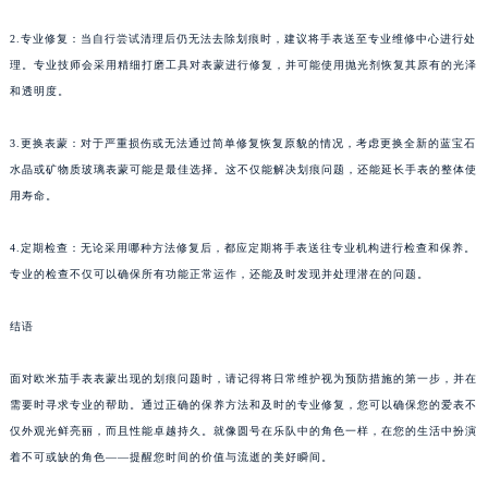
2.专业修复：当自行尝试清理后仍无法去除划痕时，建议将手表送至专业维修中心进行处
理。专业技师会采用精细打磨工具对表蒙进行修复，并可能使用抛光剂恢复其原有的光泽
和透明度。
3.更换表蒙：对于严重损伤或无法通过简单修复恢复原貌的情况，考虑更换全新的蓝宝石
水晶或矿物质玻璃表蒙可能是最佳选择。这不仅能解决划痕问题，还能延长手表的整体使
用寿命。
4.定期检查：无论采用哪种方法修复后，都应定期将手表送往专业机构进行检查和保养。
专业的检查不仅可以确保所有功能正常运作，还能及时发现并处理潜在的问题。
结语
面对欧米茄手表表蒙出现的划痕问题时，请记得将日常维护视为预防措施的第一步，并在
需要时寻求专业的帮助。通过正确的保养方法和及时的专业修复，您可以确保您的爱表不
仅外观光鲜亮丽，而且性能卓越持久。就像圆号在乐队中的角色一样，在您的生活中扮演
着不可或缺的角色——提醒您时间的价值与流逝的美好瞬间。