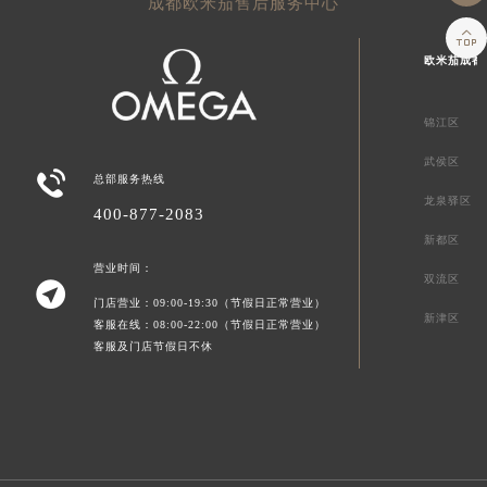
成都欧米茄售后服务中心

欧米茄成都
锦江区
武侯区

总部服务热线
龙泉驿区
400-877-2083
新都区
营业时间：
双流区

门店营业：09:00-19:30（节假日正常营业）
新津区
客服在线：08:00-22:00（节假日正常营业）
客服及门店节假日不休