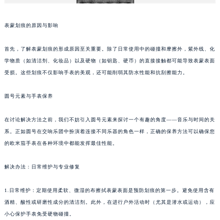
表蒙划痕的原因与影响
首先，了解表蒙划痕的形成原因至关重要。除了日常使用中的碰撞和摩擦外，紫外线、化
学物质（如清洁剂、化妆品）以及硬物（如钥匙、硬币）的直接接触都可能导致表蒙表面
受损。这些划痕不仅影响手表的美观，还可能削弱其防水性能和抗刮擦能力。
圆号元素与手表保养
在讨论解决方法之前，我们不妨引入圆号元素来探讨一个有趣的角度——音乐与时间的关
系。正如圆号在交响乐团中扮演着连接不同乐器的角色一样，正确的保养方法可以确保您
的欧米茄手表在各种环境中都能发挥最佳性能。
解决办法：日常维护与专业修复
1.日常维护：定期使用柔软、微湿的布擦拭表蒙表面是预防划痕的第一步。避免使用含有
酒精、酸性或研磨性成分的清洁剂。此外，在进行户外活动时（尤其是潜水或运动），应
小心保护手表免受硬物碰撞。