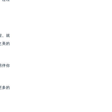
程。就
之美的
陪伴你
。
更多的