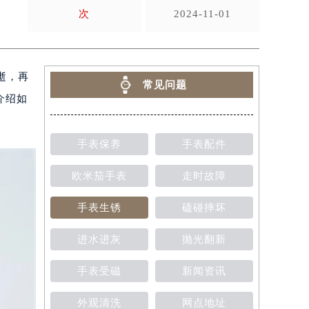
次
2024-11-01
逝，再
常见问题
介绍如
手表保养
手表配件
欧米茄手表
走时故障
手表生锈
磕碰摔坏
进水进灰
抛光翻新
手表受磁
新闻资讯
外观清洗
网点地址