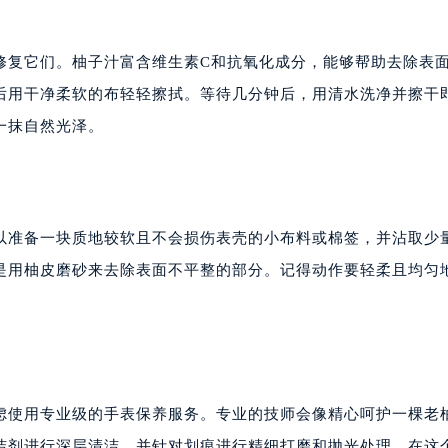
修复它们。柚子汁富含维生素C和抗氧化成分，能够帮助去除表
后用干净柔软的布轻轻擦拭。等待几分钟后，用清水洗净并擦干
一抹自然光泽。
以准备一块质地较软且不会损伤表壳的小布料或棉签，并沾取少
是用柚皮磨砂来去除表面不平整的部分。记得动作要轻柔且均匀
。
虑使用专业级的手表保养服务。专业的技师会像精心呵护一棵老
洁剂进行深层清洁，并针对划痕进行精细打磨和抛光处理。在这