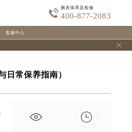
腕表保养及检修

400-877-2083
客服中心

与日常保养指南）

精
手