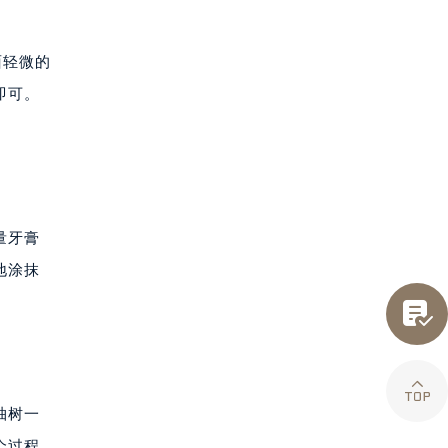
面轻微的
即可。
量牙膏
地涂抹


柚树一
个过程